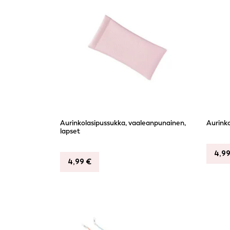
Aurinkolasipussukka, vaaleanpunainen,
Aurinko
lapset
4,9
4,99
€