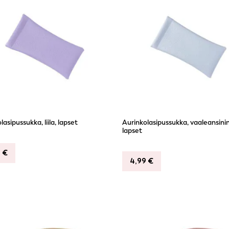
lasipussukka, liila, lapset
Aurinkolasipussukka, vaaleansini
lapset
9
€
4,99
€