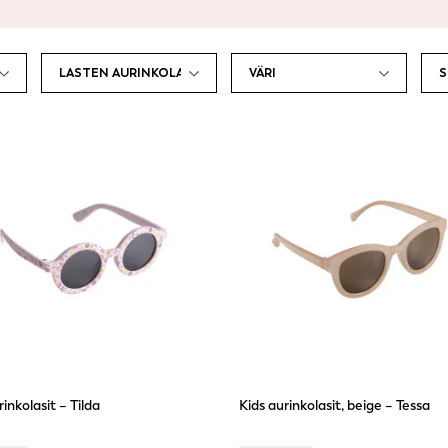
Lasten silmien suojaaminen on erityisen tärkeää, sillä nuorten silmä
ovat herkempiä auringon haitallisille säteille kuin aikuisten. Cailapin
laadukkaat lasten aurinkolasit tarjoavat täydellisen suojan niin
kesäpäivien leikeissä, mökkireissuilla kuin talven kirkkailla hangillakin
Valikoimastamme löydät monipuolisesti erilaisia värejä ja malleja,
hauskoista ja leikkisistä sävyistä tyylikkäisiin klassikoihin. Kehykset
ovat kevyitä, kestäviä ja mukavia käyttää, joten lapsi jaksaa pitää
aurinkolaseja koko päivän.
Olipa lapsesi suosikki sitten Muumi, eläinkuosit tai trendikkäät
pastellisävyt, valikoimastamme löydät varmasti sopivat aurinkolasit
jotka suojaavat ja näyttävät hyvältä. Kaikki Cailap aurinkolasit
täyttävät EU:n turvallisuusvaatimukset ja voit luottaa siihen, että
lapsesi silmät ovat suojassa tyylillä.
rinkolasit – Tilda
Kids aurinkolasit, beige – Tessa