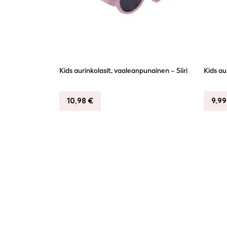
Kids aurinkolasit, vaaleanpunainen – Siiri
Kids au
10,98
€
9,9