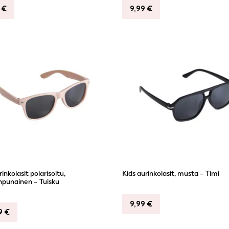
9
€
9,99
€
rinkolasit polarisoitu,
Kids aurinkolasit, musta – Timi
npunainen – Tuisku
9,99
€
99
€