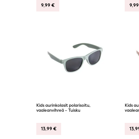
9,99
€
9,9
Kids aurinkolasit polarisoitu,
Kids au
vaaleanvihreä – Tuisku
vaalea
13,99
€
13,