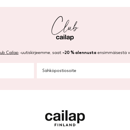
lub Cailap
-uutiskirjeemme, saat
–20 % alennusta
ensimmäisestä ve