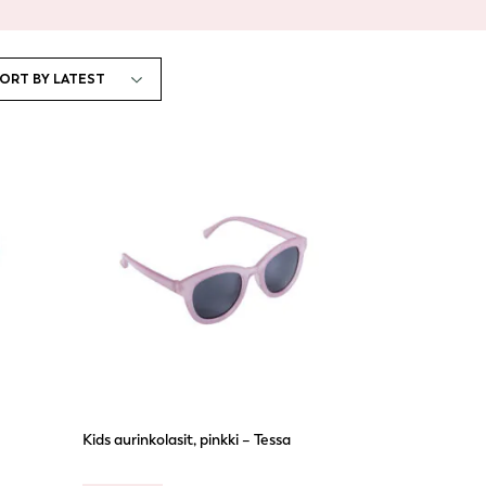
t
.
,
Kids aurinkolasit, pinkki – Tessa