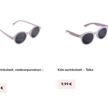
rinkolasit, vaaleanpunainen –
Kids aurinkolasit – Taika
9,99
€
9
€