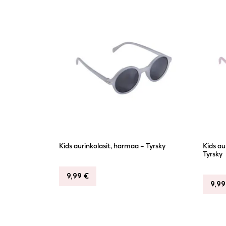
Kids aurinkolasit, harmaa – Tyrsky
Kids au
Tyrsky
9,99
€
9,9