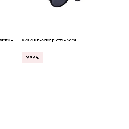
vioitu –
Kids aurinkolasit pilotti – Samu
9,99
€