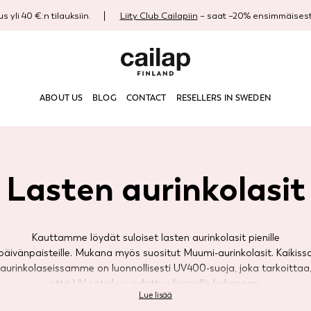
s yli 40 €:n tilauksiin.
Liity Club Cailapiin
– saat –20% ensimmäisestä
ABOUT US
BLOG
CONTACT
RESELLERS IN SWEDEN
Lasten aurinkolasit
Kauttamme löydät suloiset lasten aurinkolasit pienille
päivänpaisteille. Mukana myös suositut Muumi-aurinkolasit. Kaikiss
aurinkolaseissamme on luonnollisesti UV400-suoja, joka tarkoittaa
että UV-säteily suodattuu linsseillä kokonaan.
Lue lisää