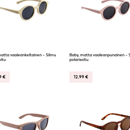
matta vaaleankeltainen – Silmu
Baby, matta vaaleanpunainen – 
oitu
polarisoitu
99
€
12,99
€