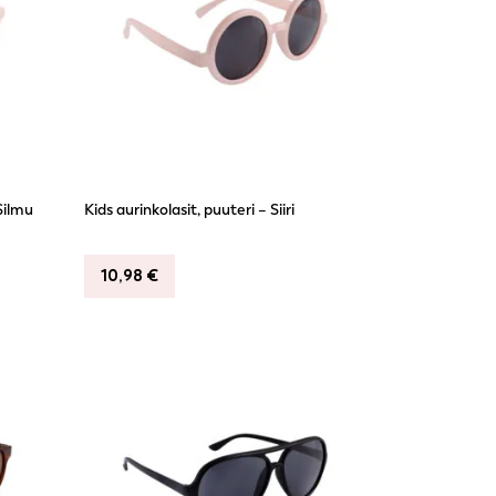
Silmu
Kids aurinkolasit, puuteri – Siiri
10,98
€