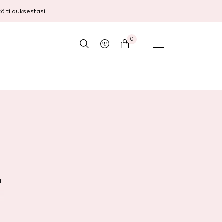
 tilauksestasi.
0
a
,