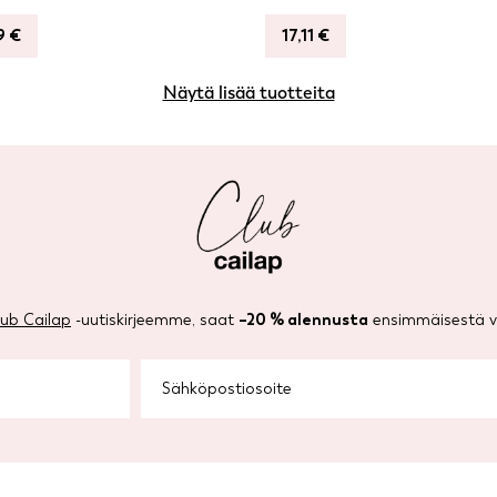
99
€
17,11
€
Näytä lisää tuotteita
lub Cailap
-uutiskirjeemme, saat
–20 % alennusta
ensimmäisestä ve