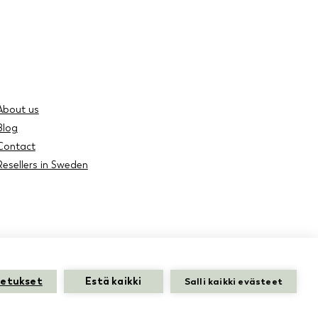
About us
Blog
Contact
Resellers in Sweden
setukset
Estä kaikki
Salli kaikki evästeet