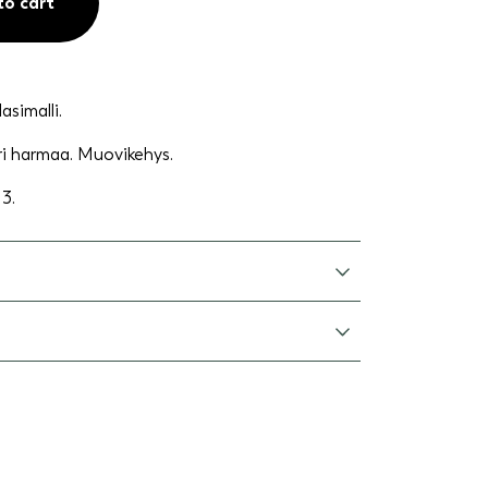
to cart
asimalli.
ri harmaa. Muovikehys.
3.