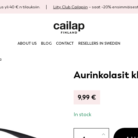
s yli 40 €:n tilauksiin.
Liity Club Cailapiin
– saat –20% ensimmäisestä
ABOUT US
BLOG
CONTACT
RESELLERS IN SWEDEN
a
Aurinkolasit k
9,99
€
In stock
Aurinkolasit