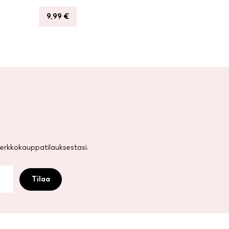
9,99
€
rkkokauppatilauksestasi.