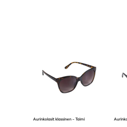
Aurinkolasit klassinen – Taimi
Aurinko