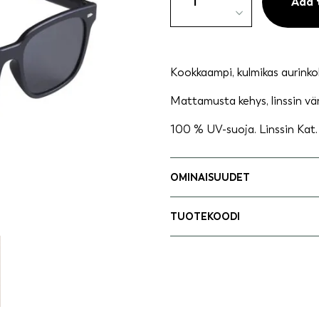
klassinen
Add 
-
Taina
quantity
Kookkaampi, kulmikas aurinkol
Mattamusta kehys, linssin vä
100 % UV-suoja. Linssin Kat. 
OMINAISUUDET
TUOTEKOODI