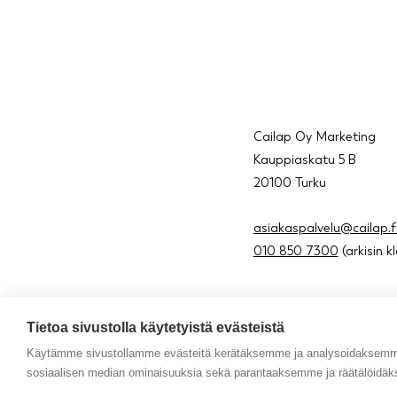
Cailap Oy Marketing
Kauppiaskatu 5 B
20100 Turku
asiakaspalvelu@cailap.f
010 850 7300
(arkisin k
Tietoa sivustolla käytetyistä evästeistä
Käytämme sivustollamme evästeitä kerätäksemme ja analysoidaksemme 
sosiaalisen median ominaisuuksia sekä parantaaksemme ja räätälöidäk