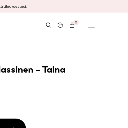
 tilauksestasi.
0
lassinen – Taina