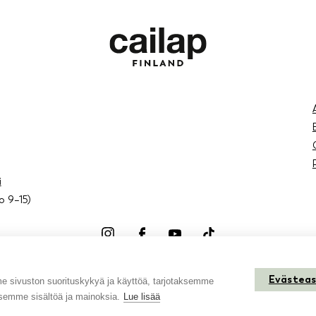
i
lo 9–15)
Instagram
Facebook
Youtube
TikTok
Evästea
sivuston suorituskykyä ja käyttöä, tarjotaksemme
semme sisältöä ja mainoksia.
Lue lisää
Kiitos kun tuet suomalaista perheyritystä!