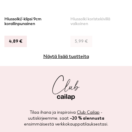
Hiussolki/-klipsi 9cm
Hiussolki koristekivillä
korallinpunainen
valkoinen
4,89
€
5,99
€
Näytä lisää tuotteita
Tilaa ihana ja inspiroiva
Club Cailap
-
uutiskirjeemme, saat
–20 % alennusta
ensimmäisestä verkkokauppatilauksestasi.