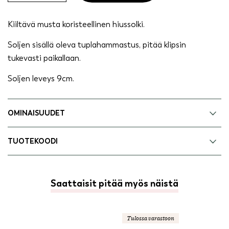
musta
quantity
Kiiltävä musta koristeellinen hiussolki.
Soljen sisällä oleva tuplahammastus, pitää klipsin
tukevasti paikallaan.
Soljen leveys 9cm.
OMINAISUUDET
TUOTEKOODI
Saattaisit pitää myös näistä
Tulossa varastoon