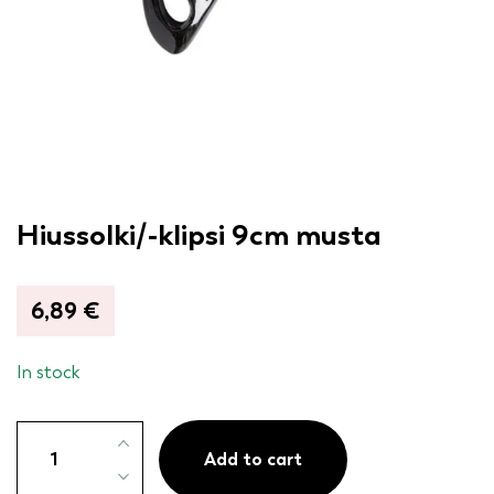
Hiussolki/-klipsi 9cm musta
6,89
€
In stock
Hiussolki/-
klipsi
Add to cart
9cm