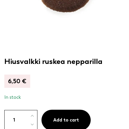
Hiusvalkki ruskea nepparilla
6,50
€
In stock
Hiusvalkki
ruskea
Add to cart
nepparilla