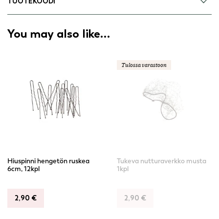
TUOTEKOODI
You may also like…
Tulossa varastoon
Hiuspinni hengetön ruskea
Tukeva nutturaverkko musta
6cm, 12kpl
1kpl
2,90
€
2,90
€