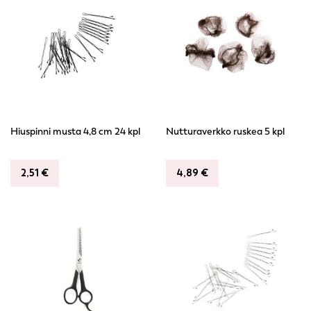
Hiuspinni musta 4,8 cm 24 kpl
Nutturaverkko ruskea 5 kpl
2,51
€
4,89
€