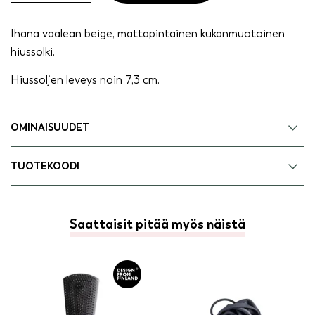
beige
quantity
Ihana vaalean beige, mattapintainen kukanmuotoinen
hiussolki.
Hiussoljen leveys noin 7,3 cm.
OMINAISUUDET
TUOTEKOODI
Saattaisit pitää myös näistä