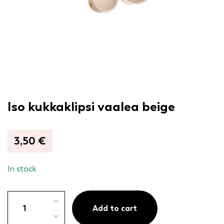
Iso kukkaklipsi vaalea beige
3,50
€
In stock
Iso
kukkaklipsi
Add to cart
vaalea