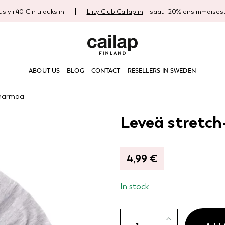
s yli 40 €:n tilauksiin.
Liity Club Cailapiin
– saat –20% ensimmäisestä
ABOUT US
BLOG
CONTACT
RESELLERS IN SWEDEN
 harmaa
Leveä stretc
4,99
€
In stock
Leveä