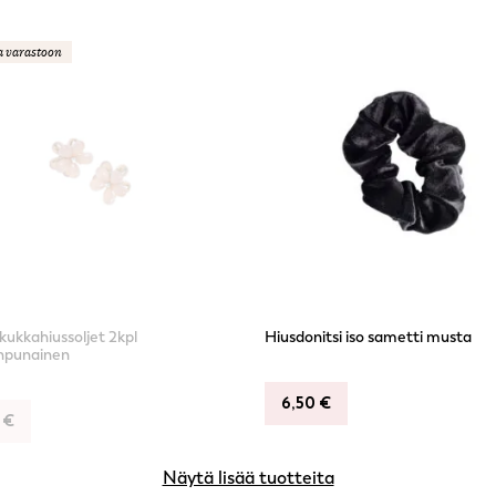
a varastoon
kukkahiussoljet 2kpl
Hiusdonitsi iso sametti musta
npunainen
6,50
€
9
€
Näytä lisää tuotteita