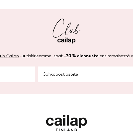
lub Cailap
-uutiskirjeemme, saat
–20 % alennusta
ensimmäisestä ve