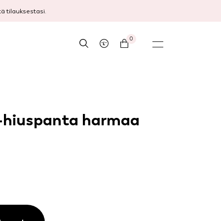
 tilauksestasi.
0
h-hiuspanta harmaa