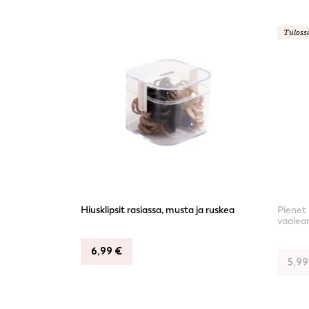
Tuloss
Hiusklipsit rasiassa, musta ja ruskea
Pienet 
vaalea
6,99
€
5,9