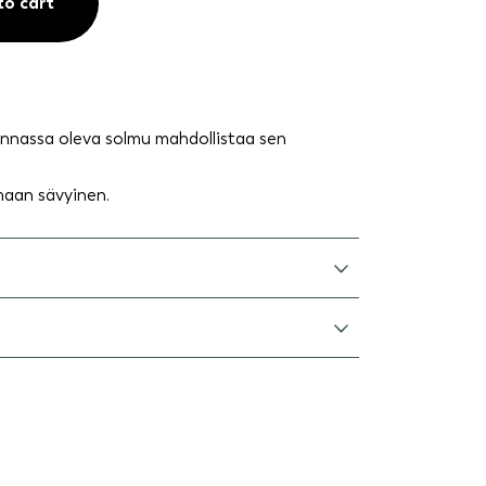
to cart
annassa oleva solmu mahdollistaa sen
maan sävyinen.