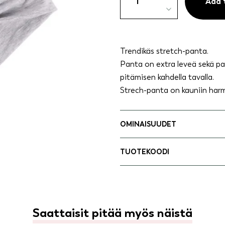
stretch-
Add 
hiuspanta
harmaa
quantity
Trendikäs stretch-panta.
Panta on extra leveä sekä p
pitämisen kahdella tavalla.
Strech-panta on kauniin har
OMINAISUUDET
TUOTEKOODI
Saattaisit pitää myös näistä