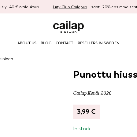
s yli 40 €:n tilauksiin.
Liity Club Cailapiin
– saat –20% ensimmäisestä
ABOUT US
BLOG
CONTACT
RESELLERS IN SWEDEN
sininen
Punottu hiuss
Cailap Kevät 2026
3,99
€
In stock