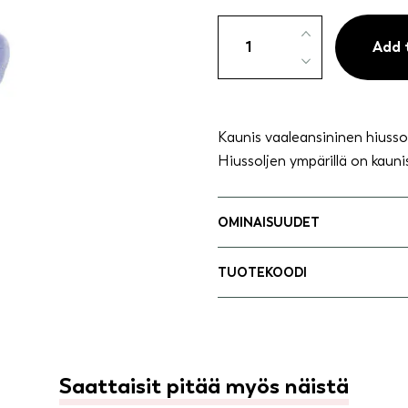
Punottu
hiussolki
Add 
vaaleansininen
quantity
Kaunis vaaleansininen hiussol
Hiussoljen ympärillä on kauni
OMINAISUUDET
TUOTEKOODI
Saattaisit pitää myös näistä