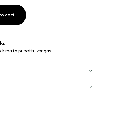
to cart
ki.
s kimalta punottu kangas.