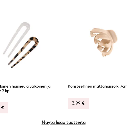
ainen hiusneula valkoinen ja
Koristeellinen mattahiussolki 7cm
e 2 kpl
3,99
€
9
€
Näytä lisää tuotteita