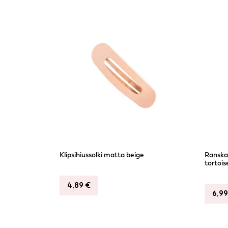
Klipsihiussolki matta beige
Ranskal
tortois
4,89
€
6,9