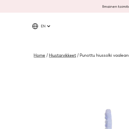
Ilmainen toimitu
EN
Home
/
Hiustarvikkeet
/ Punottu hiussolki vaalean