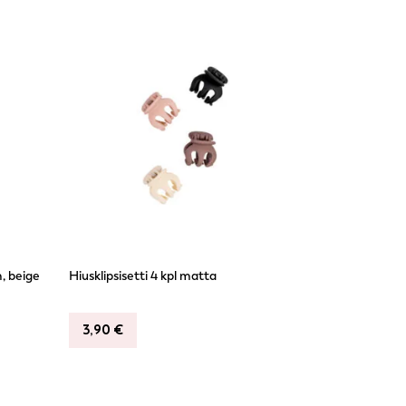
, beige
Hiusklipsisetti 4 kpl matta
3,90
€