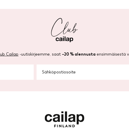
lub Cailap
-uutiskirjeemme, saat
–20 % alennusta
ensimmäisestä ve