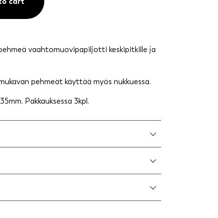
to cart
pehmeä vaahtomuovipapiljotti keskipitkille ja
 mukavan pehmeät käyttää myös nukkuessa.
a 35mm. Pakkauksessa 3kpl.