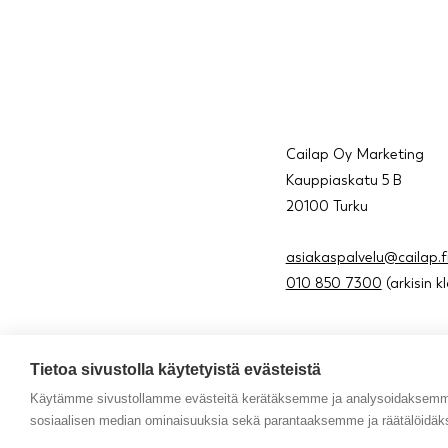
Cailap Oy Marketing
Kauppiaskatu 5 B
20100 Turku
asiakaspalvelu@cailap.f
010 850 7300
(arkisin k
Tietoa sivustolla käytetyistä evästeistä
Käytämme sivustollamme evästeitä kerätäksemme ja analysoidaksemme 
sosiaalisen median ominaisuuksia sekä parantaaksemme ja räätälöidäk