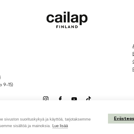
i
lo 9–15)
Instagram
Facebook
Youtube
TikTok
Evästea
sivuston suorituskykyä ja käyttöä, tarjotaksemme
semme sisältöä ja mainoksia.
Lue lisää
Kiitos kun tuet suomalaista perheyritystä!