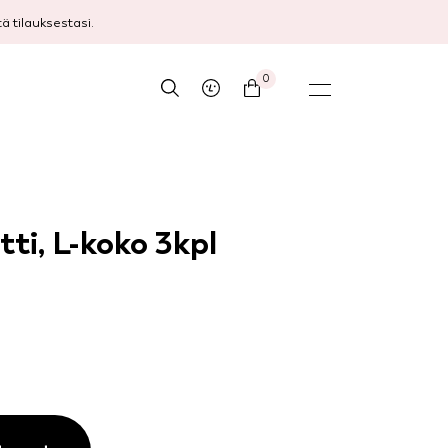
 tilauksestasi.
0
ti, L-koko 3kpl