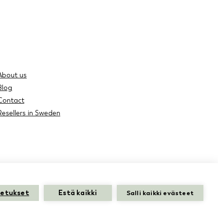
About us
Blog
Contact
Resellers in Sweden
setukset
Estä kaikki
Salli kaikki evästeet