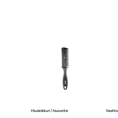
Hiusleikkuri / hiusveitsi
Vaahtop