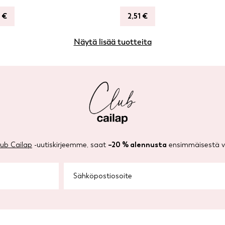
0
€
2,51
€
Näytä lisää tuotteita
lub Cailap
-uutiskirjeemme, saat
–20 % alennusta
ensimmäisestä ve