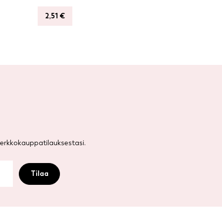
2,51
€
rkkokauppatilauksestasi.