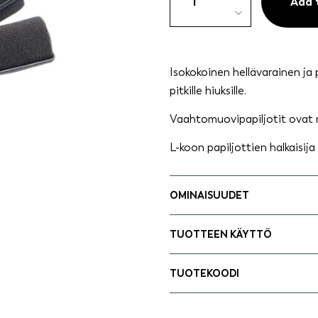
L-
Add 
koko
3kpl
quantity
Isokokoinen hellävarainen ja 
pitkille hiuksille.
Vaahtomuovipapiljotit ovat
L-koon papiljottien halkaisij
OMINAISUUDET
TUOTTEEN KÄYTTÖ
TUOTEKOODI