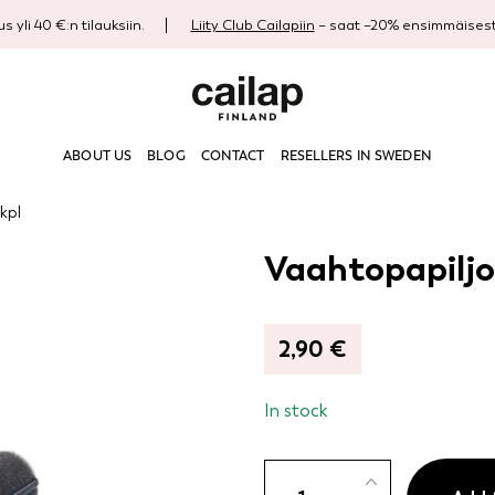
s yli 40 €:n tilauksiin.
Liity Club Cailapiin
– saat –20% ensimmäisestä
ABOUT US
BLOG
CONTACT
RESELLERS IN SWEDEN
kpl
Vaahtopapiljot
2,90
€
In stock
Vaahtopapiljotti,