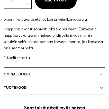
valkoiset
Add to cart
helmet,
5
paria
5 parin korvakorusetti valkoisia helmikorvakoruja.
quantity
Nappikorvakorut sopivat joka tilaisuuteen. Erikokoisia
nappikorvakoruja on helppo yhdistellä myös muihin
koruihin sekä laittaa samaan korvaan monta, jos korvassa
on useampi reikä.
Nikkelitestattu.
OMINAISUUDET
TUOTEKOODI
Saattaisit pitää myös näistä