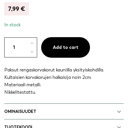
7,99
€
In stock
Korvakorut
paksut
Add to cart
renkaat
kullanvärinen
quantity
Paksut rengaskorvakorut kauniilla yksityiskohdilla.
Kultaisien korvakorujen halkaisija noin 2cm.
Materiaali metalli.
Nikkelitestattu.
OMINAISUUDET
TUOTEKOODI