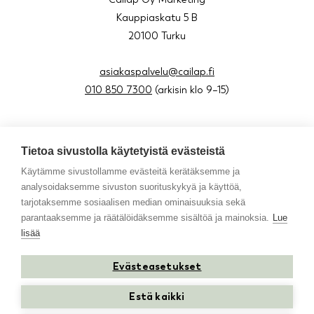
Kauppiaskatu 5 B
20100 Turku
asiakaspalvelu@cailap.fi
010 850 7300
(arkisin klo 9–15)
Tietoa sivustolla käytetyistä evästeistä
About us
Käytämme sivustollamme evästeitä kerätäksemme ja
Blog
analysoidaksemme sivuston suorituskykyä ja käyttöä,
Contact
tarjotaksemme sosiaalisen median ominaisuuksia sekä
Resellers in Sweden
parantaaksemme ja räätälöidäksemme sisältöä ja mainoksia.
Lue
lisää
Evästeasetukset
Instagram
Facebook
Youtube
TikTok
Estä kaikki