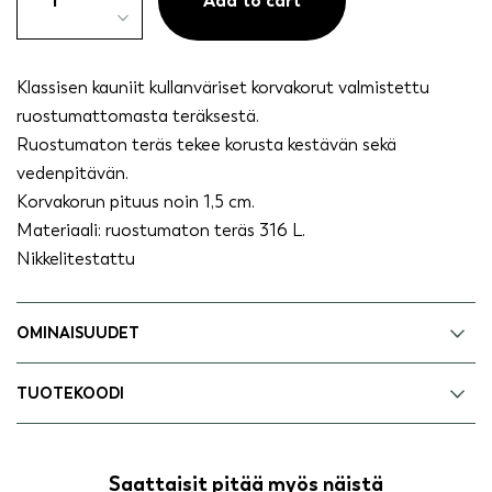
steel
Add to cart
korvakorut
ketju
kullanvärinen
Klassisen kauniit kullanväriset korvakorut valmistettu
quantity
ruostumattomasta teräksestä.
Ruostumaton teräs tekee korusta kestävän sekä
vedenpitävän.
Korvakorun pituus noin 1,5 cm.
Materiaali: ruostumaton teräs 316 L.
Nikkelitestattu
OMINAISUUDET
TUOTEKOODI
Saattaisit pitää myös näistä