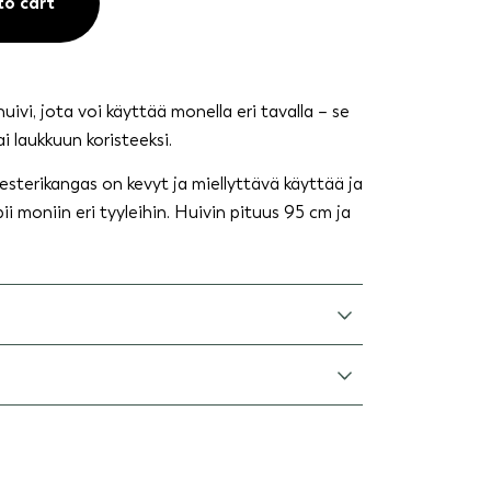
to cart
huivi, jota voi käyttää monella eri tavalla – se
ai laukkuun koristeeksi.
sterikangas on kevyt ja miellyttävä käyttää ja
i moniin eri tyyleihin. Huivin pituus 95 cm ja