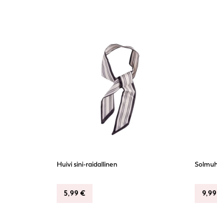
Huivi sini-raidallinen
Solmuh
5,99
€
9,9