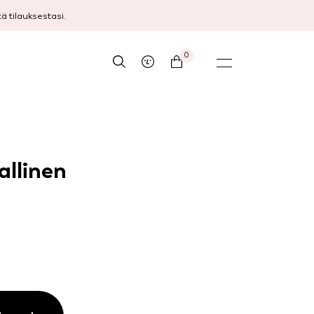
 tilauksestasi.
0
allinen