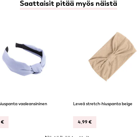
Saattaisit pitää myös näistä
iuspanta vaaleansininen
Leveä stretch-hiuspanta beige
9
€
4,99
€