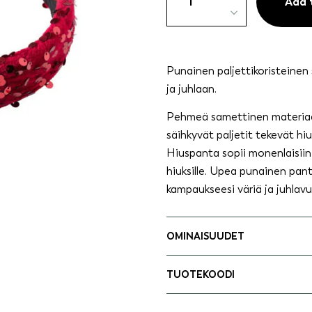
punainen
Add 
quantity
Punainen paljettikoristeine
ja juhlaan.
Pehmeä samettinen materiaal
säihkyvät paljetit tekevät h
Hiuspanta sopii monenlaisiin k
hiuksille. Upea punainen pant
kampaukseesi väriä ja juhlavu
OMINAISUUDET
TUOTEKOODI