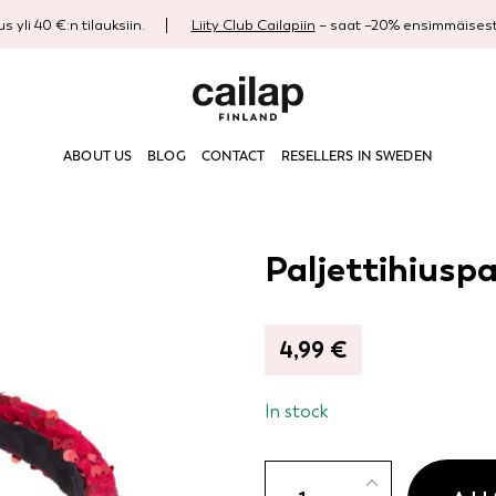
s yli 40 €:n tilauksiin.
Liity Club Cailapiin
– saat –20% ensimmäisestä
ABOUT US
BLOG
CONTACT
RESELLERS IN SWEDEN
Paljettihiusp
4,99
€
In stock
Paljettihiuspanta