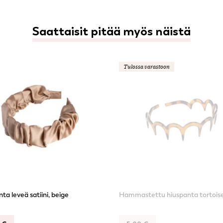
Saattaisit pitää myös näistä
Tulossa varastoon
ta leveä satiini, beige
Hammastettu hiuspanta tortois