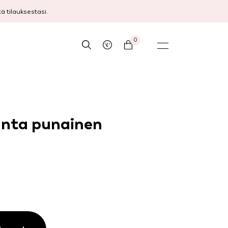
 tilauksestasi.
0
anta punainen