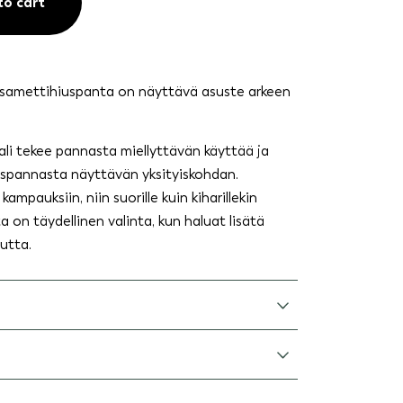
to cart
n samettihiuspanta on näyttävä asuste arkeen
i tekee pannasta miellyttävän käyttää ja
iuspannasta näyttävän yksityiskohdan.
ampauksiin, niin suorille kuin kiharillekin
a on täydellinen valinta, kun haluat lisätä
utta.