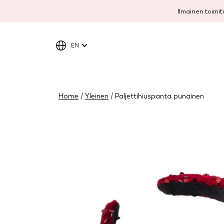
Ilmainen toimitu
EN
Home
/
Yleinen
/ Paljettihiuspanta punainen