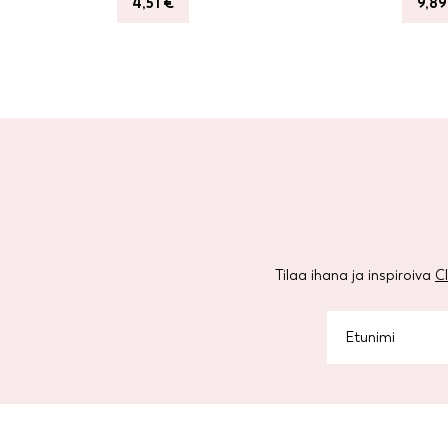
4,51
€
9,8
Tilaa ihana ja inspiroiva
C