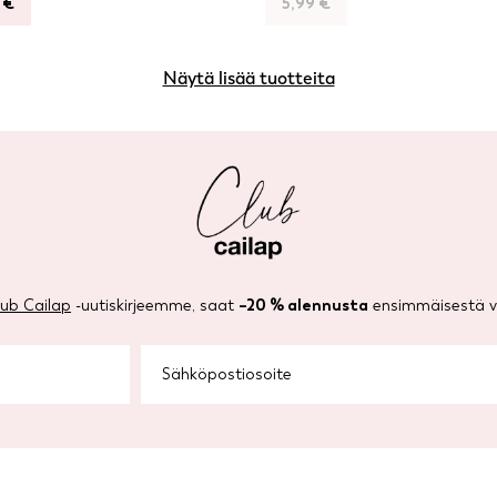
9
€
5,99
€
Näytä lisää tuotteita
lub Cailap
-uutiskirjeemme, saat
–20 % alennusta
ensimmäisestä ve