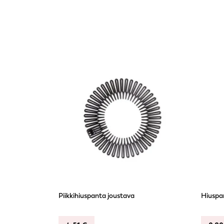
Piikkihiuspanta joustava
Hiuspan