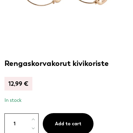
Rengaskorvakorut kivikoriste
12,99
€
In stock
Rengaskorvakorut
kivikoriste
Add to cart
quantity