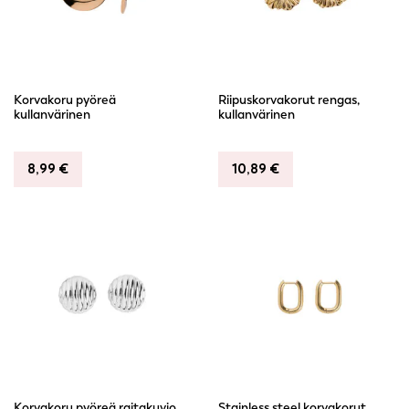
Korvakoru pyöreä
Riipuskorvakorut rengas,
kullanvärinen
kullanvärinen
8,99
€
10,89
€
Korvakoru pyöreä raitakuvio
Stainless steel korvakorut