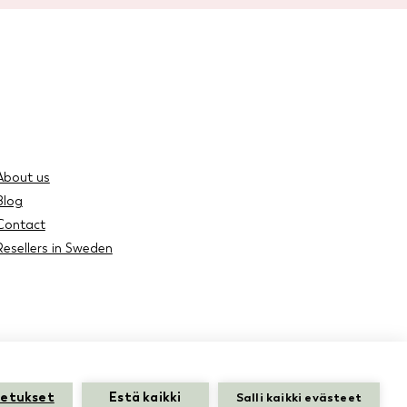
About us
Blog
Contact
Resellers in Sweden
setukset
Estä kaikki
Salli kaikki evästeet