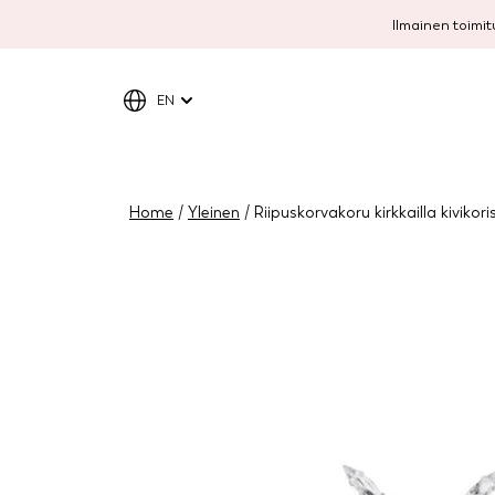
Ilmainen toimitu
EN
Home
/
Yleinen
/ Riipuskorvakoru kirkkailla kivikoris