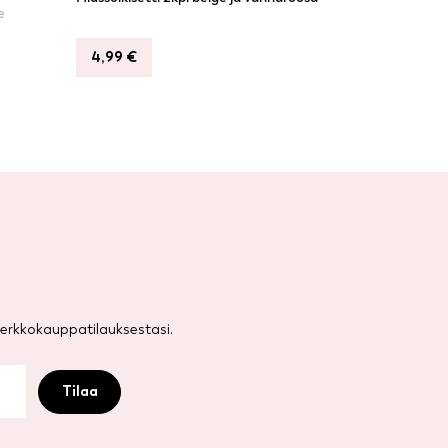
e
4,99
€
rkkokauppatilauksestasi.