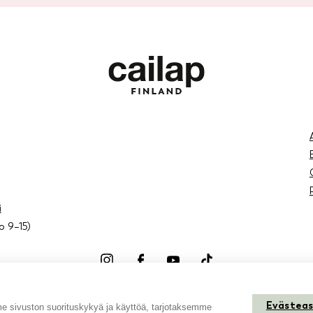
i
lo 9–15)
Instagram
Facebook
Youtube
TikTok
Evästea
sivuston suorituskykyä ja käyttöä, tarjotaksemme