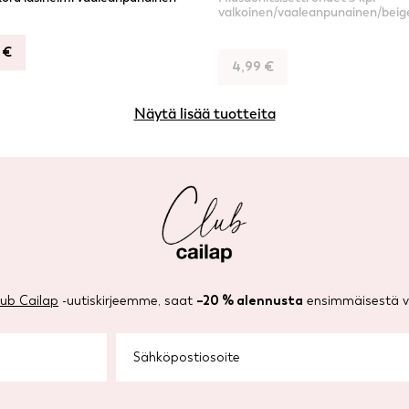
valkoinen/vaaleanpunainen/beig
9
€
4,99
€
Näytä lisää tuotteita
lub Cailap
-uutiskirjeemme, saat
–20 % alennusta
ensimmäisestä ve