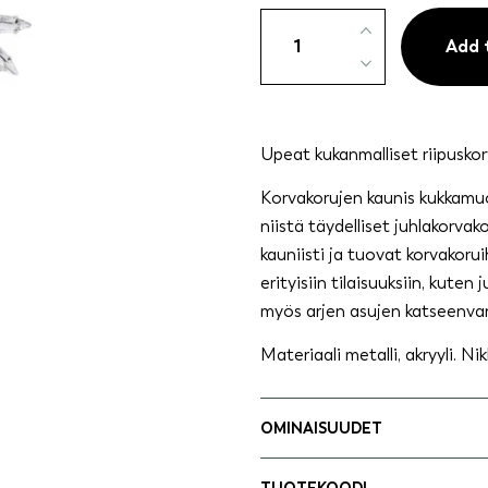
Riipuskorvakoru
kirkkailla
Add 
kivikoristeilla
quantity
Upeat kukanmalliset riipuskorva
Korvakorujen kaunis kukkamuo
niistä täydelliset juhlakorvak
kauniisti ja tuovat korvakoru
erityisiin tilaisuuksiin, kuten 
myös arjen asujen katseenvan
Materiaali metalli, akryyli. Ni
OMINAISUUDET