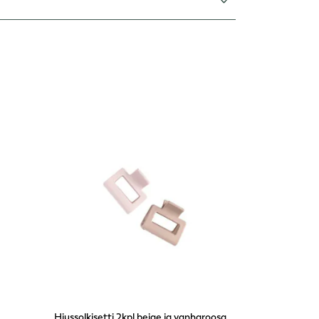
Hiussolkisetti 2kpl beige ja vanharoosa