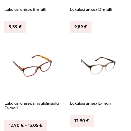
chosen
chosen
Lukulasi unisex B-malli
Lukulasi unisex D-malli
on
on
the
the
product
product
9,89
€
9,89
€
page
page
This
This
product
product
has
has
multiple
multiple
variants.
variants.
The
The
options
options
may
may
be
be
chosen
chosen
Lukulasi unisex sinivalolinssillä
Lukulasi unisex E-malli
on
on
O-malli
the
the
product
product
12,90
€
Price
12,90
€
–
13,05
€
page
page
This