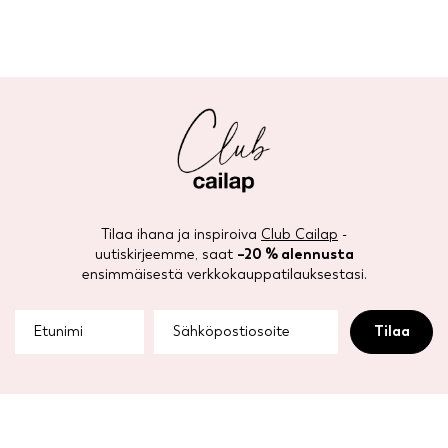
The
The
options
options
may
may
be
be
chosen
chosen
on
on
the
the
product
product
page
page
Tilaa ihana ja inspiroiva
Club Cailap
-
uutiskirjeemme, saat
–20 % alennusta
ensimmäisestä verkkokauppatilauksestasi.