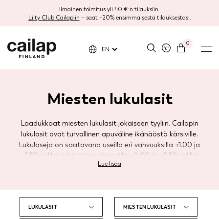
Ilmainen toimitus yli 40 €:n tilauksiin.
Liity Club Cailapiin
– saat –20% ensimmäisestä tilauksestasi.
0
EN
Miesten
lukulasit
Laadukkaat miesten lukulasit jokaiseen tyyliin. Cailapin
lukulasit ovat turvallinen apuväline ikänäöstä kärsiville.
Lukulaseja on saatavana useilla eri vahvuuksilla +1.00 ja
+3.50 välillä sekä sinivalolinsseillä +0.00 ja +3.50 välillä.
Lue lisää
Mallistoomme kuuluu kausittain vaihtuvat tyylikkäät ja
klassiset lukulasit miehille. Valitse vaikka useat ja vaihda
tyyliä päivästä ja asusta riippuen. Lukulasit on valmistettu
EU-standardien laatu- ja turvallisuusvaatimusten
mukaisesti.