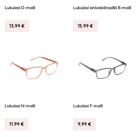
chosen
chosen
Lukulasi D-malli
Lukulasi sinivalolinssillä B-malli
on
on
the
the
product
product
13,99
€
15,99
€
page
page
This
This
product
product
has
has
multiple
multiple
variants.
variants.
The
The
options
options
may
may
be
be
chosen
chosen
Lukulasi N-malli
Lukulasi F-malli
on
on
the
the
product
product
11,99
€
9,99
€
page
page
This
This