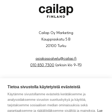
Cailap Oy Marketing
Kauppiaskatu 5 B
20100 Turku
asiakaspalvelu@cailap.fi
010 850 7300
(arkisin klo 9–15)
Tietoa sivustolla käytetyistä evästeistä
About us
Käytämme sivustollamme evästeitä kerätäksemme ja
Blog
analysoidaksemme sivuston suorituskykyä ja käyttöä,
Contact
tarjotaksemme sosiaalisen median ominaisuuksia sekä
Resellers in Sweden
parantaaksemme ja räätälöidäksemme sisältöä ja mainoksia.
Lue