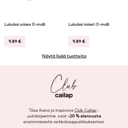
may
may
be
be
chosen
chosen
Lukulasi unisex D-malli
Lukulasi naiset O-malli
on
on
the
the
product
product
9,89
€
9,89
€
page
page
This
This
Näytä lisää tuotteita
product
product
has
has
multiple
multiple
variants.
variants.
The
The
options
options
may
may
be
be
Tilaa ihana ja inspiroiva
Club Cailap
-
chosen
chosen
uutiskirjeemme, saat
–20 % alennusta
on
on
ensimmäisestä verkkokauppatilauksestasi.
the
the