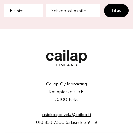
product
product
page
page
Cailap Oy Marketing
Kauppiaskatu 5 B
20100 Turku
asiakaspalvelu@cailap.fi
010 850 7300
(arkisin klo 9–15)