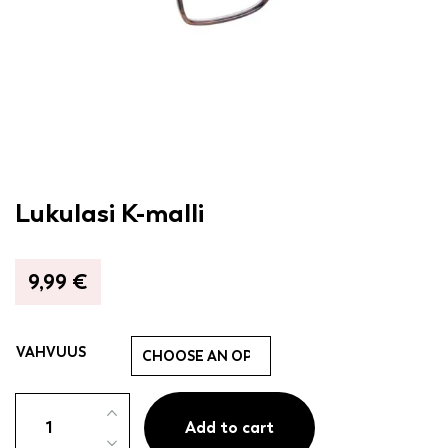
Lukulasi K-malli
9,99
€
VAHVUUS
Lukulasi
K-
Add to cart