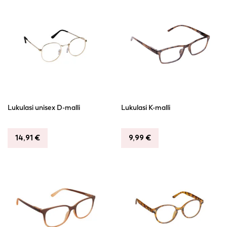
Lukulasi unisex D-malli
Lukulasi K-malli
14,91
€
9,99
€
This
This
product
product
has
has
multiple
multiple
variants.
variants.
The
The
options
options