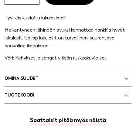
malli
quantity
Tyylikäs kuvioitu lukulasimalli.
Heikentyneen lähinäön avuksi kannattaa hankkia hyvät
lukulasit. Cailap lukulasit on turvallinen, suurentava
apuväline ikänäköön.
Väri: Kehykset ja sangat viileän ruskeakuvioiset.
OMINAISUUDET
TUOTEKOODI
Saattaisit pitää myös näistä