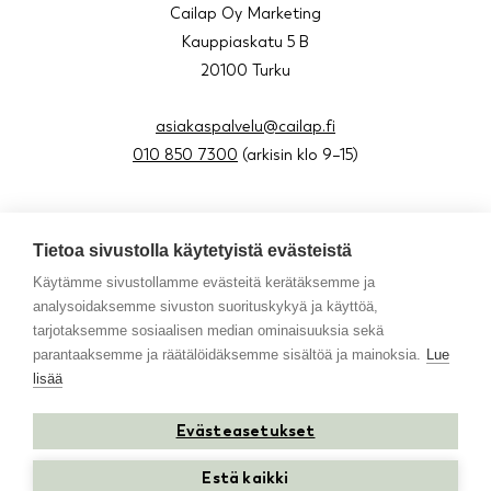
Cailap Oy Marketing
Kauppiaskatu 5 B
20100 Turku
asiakaspalvelu@cailap.fi
010 850 7300
(arkisin klo 9–15)
Tietoa sivustolla käytetyistä evästeistä
About us
Käytämme sivustollamme evästeitä kerätäksemme ja
Blog
analysoidaksemme sivuston suorituskykyä ja käyttöä,
Contact
tarjotaksemme sosiaalisen median ominaisuuksia sekä
Resellers in Sweden
parantaaksemme ja räätälöidäksemme sisältöä ja mainoksia.
Lue
lisää
Evästeasetukset
Instagram
Facebook
Youtube
TikTok
Estä kaikki