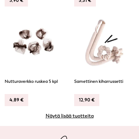
3,90
€
5,51
€
Nutturaverkko ruskea 5 kpl
Samettinen kiharrussetti
4,89
€
12,90
€
Näytä lisää tuotteita