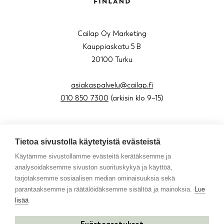
Cailap Oy Marketing
Kauppiaskatu 5 B
20100 Turku
asiakaspalvelu@cailap.fi
010 850 7300
(arkisin klo 9–15)
Tietoa sivustolla käytetyistä evästeistä
About us
Käytämme sivustollamme evästeitä kerätäksemme ja
Blog
analysoidaksemme sivuston suorituskykyä ja käyttöä,
Contact
tarjotaksemme sosiaalisen median ominaisuuksia sekä
Resellers in Sweden
parantaaksemme ja räätälöidäksemme sisältöä ja mainoksia.
Lue
lisää