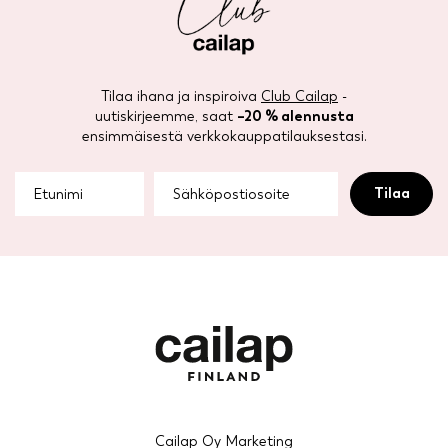
The
The
options
options
may
may
be
be
Tilaa ihana ja inspiroiva
Club Cailap
-
chosen
chosen
uutiskirjeemme, saat
–20 % alennusta
on
on
ensimmäisestä verkkokauppatilauksestasi.
the
the
product
product
page
page
Cailap Oy Marketing