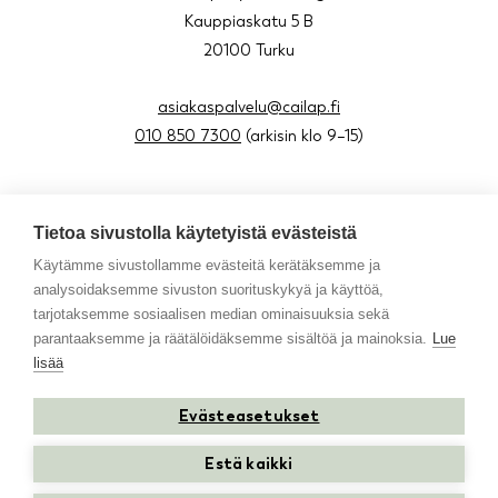
Kauppiaskatu 5 B
20100 Turku
asiakaspalvelu@cailap.fi
010 850 7300
(arkisin klo 9–15)
Tietoa sivustolla käytetyistä evästeistä
About us
Käytämme sivustollamme evästeitä kerätäksemme ja
Blog
analysoidaksemme sivuston suorituskykyä ja käyttöä,
Contact
tarjotaksemme sosiaalisen median ominaisuuksia sekä
Resellers in Sweden
parantaaksemme ja räätälöidäksemme sisältöä ja mainoksia.
Lue
lisää
Evästeasetukset
Instagram
Facebook
Youtube
TikTok
Estä kaikki