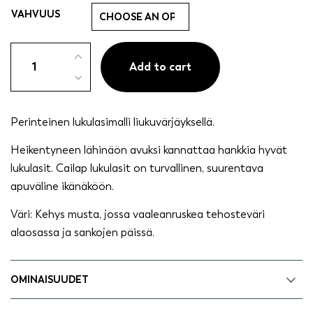
VAHVUUS
Lukulasi
unisex
Add to cart
B-
malli
quantity
Perinteinen lukulasimalli liukuvärjäyksellä.
Heikentyneen lähinäön avuksi kannattaa hankkia hyvät
lukulasit. Cailap lukulasit on turvallinen, suurentava
apuväline ikänäköön.
Väri: Kehys musta, jossa vaaleanruskea tehosteväri
alaosassa ja sankojen päissä.
OMINAISUUDET