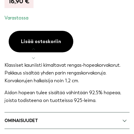
16,90
€
Varastossa
Lisää ostoskoriin
Hopeakorvakorut
rengas
määrä
Klassiset kauniisti kimaltavat rengas-hopeakorvakorut.
Pakkaus sisältää yhden parin rengaskorvakoruja.
Korvakorujen halkaisija noin 1,2 cm.
Aidon hopean tulee sisältää vähintään 92,5% hopeaa,
joista todisteena on tuotteissa 925-leima.
OMINAISUUDET