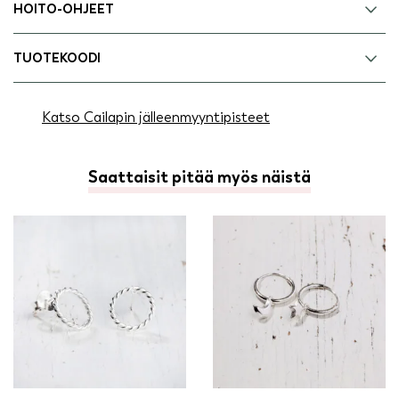
HOITO-OHJEET
TUOTEKOODI
Katso Cailapin jälleenmyyntipisteet
Saattaisit pitää myös näistä