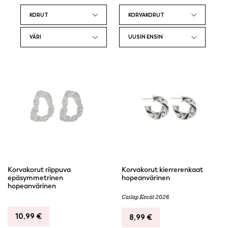
Korvakorujen valikoima on laaja ja monipuolinen, minkä
ansiosta jokainen löytää varmasti itselleen sopivan parin.
Olipa kyseessä arkinen työpäivä, juhlava tapahtuma tai
rento viikonloppu, korvakorut lisäävät asuun viimeistelyn
ja persoonallisuuden. Korvakorut voivat olla hienovarainen
lisä tai rohkea lausunto, riippuen tilaisuudesta ja
käyttäjän omasta tyylistä.
Korvakorut riippuva
Korvakorut kierrerenkaat
epäsymmetrinen
hopeanvärinen
hopeanvärinen
Cailap Kevät 2026
10,99
€
8,99
€