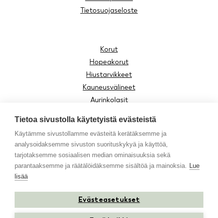
Tietosuojaseloste
Korut
Hopeakorut
Hiustarvikkeet
Kauneusvälineet
Aurinkolasit
Lukulasit
Tietoa sivustolla käytetyistä evästeistä
Lasten tuotteet
Käytämme sivustollamme evästeitä kerätäksemme ja
Asusteet
analysoidaksemme sivuston suorituskykyä ja käyttöä,
Moomin by Cailap
tarjotaksemme sosiaalisen median ominaisuuksia sekä
Vinkit
parantaaksemme ja räätälöidäksemme sisältöä ja mainoksia.
Lue
lisää
Evästeasetukset
Instagram
Facebook
Youtube
TikTok