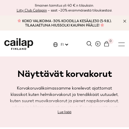
Ilmainen toimitus yli 40 €:n tilauksiin.
Liity Club Cailapiin
– saat –20% ensimmäisestä tilauksestasi.
KOKO VALIKOIMA -30% KOODILLA KESÄALE30 (5-9.8.).
TILAAJAETUNA HIUSSOLKI KAUPAN PÄÄLLE!
0
FI
Näyttävät
korvakorut
Korvakoruvalikoimassamme koreilevat ajattomat
klassikot kuten helmikorvakorut ja trendikkäät uutuudet,
kuten suuret muovikorvakorut ja pienet nappikorvakorut,
arkeen ja juhlaan sopivat asusteet. Korvakorusetit ovat
Lue lisää
varma valinta eleganttisine nappikorvakoruineen kun taas
ajankohtaiset rengaskorvakorut ja suuret näyttävät
korvikset ovat rohkelikkojen valinta.