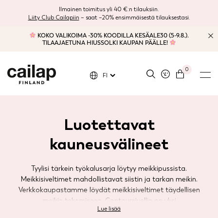
Ilmainen toimitus yli 40 €:n tilauksiin.
Liity Club Cailapiin
– saat –20% ensimmäisestä tilauksestasi.
KOKO VALIKOIMA -30% KOODILLA KESÄALE30 (5-9.8.).
TILAAJAETUNA HIUSSOLKI KAUPAN PÄÄLLE!
0
FI
Luotettavat
kauneusvälineet
Tyylisi tärkein työkalusarja löytyy meikkipussista.
Meikkisiveltimet mahdollistavat siistin ja tarkan meikin.
Verkkokaupastamme löydät meikkisiveltimet täydellisen
meikin tekemiseen. Contoursivellin on yksi
Lue lisää
monikäyttöisimmistä meikkisiveltimistämme kätevän