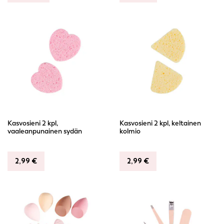
liikaa: kuluttajatutkimusten perusteella Cailapin
kauneusvälineet ovatkin hinta-laatusuhdemielikuvaltaan
markkinoiden kärjessä.
Kasvosieni 2 kpl,
Kasvosieni 2 kpl, keltainen
vaaleanpunainen sydän
kolmio
2,99
€
2,99
€