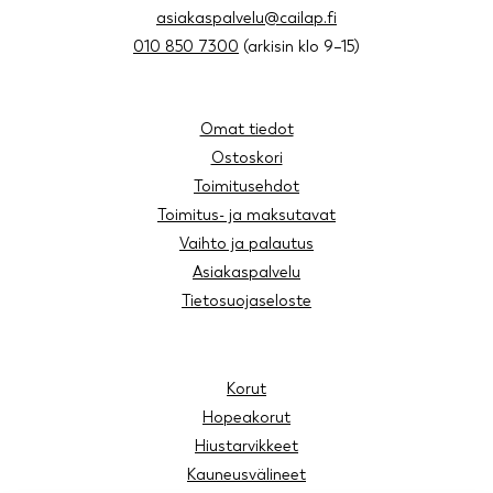
asiakaspalvelu@cailap.fi
010 850 7300
(arkisin klo 9–15)
Omat tiedot
Ostoskori
Toimitusehdot
Toimitus- ja maksutavat
Vaihto ja palautus
Asiakaspalvelu
Tietosuojaseloste
Korut
Hopeakorut
Hiustarvikkeet
Kauneusvälineet