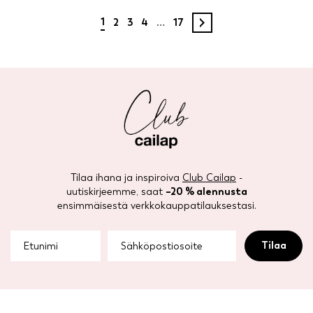
Artikkelien
1
2
3
4
…
17
sivutus
Tilaa ihana ja inspiroiva
Club Cailap
-
uutiskirjeemme, saat
–20 % alennusta
ensimmäisestä verkkokauppatilauksestasi.