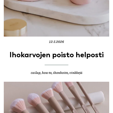
12.5.2026
Ihokarvojen poisto helposti
cailap
,
how to
,
ihonhoito
,
vinkkejä