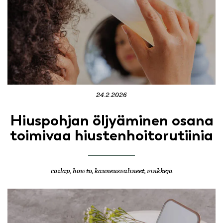
24.2.2026
Hiuspohjan öljyäminen osana
toimivaa hiustenhoitorutiinia
cailap
,
how to
,
kauneusvälineet
,
vinkkejä