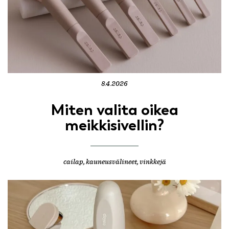
8.4.2026
Miten valita oikea
meikkisivellin?
cailap
,
kauneusvälineet
,
vinkkejä