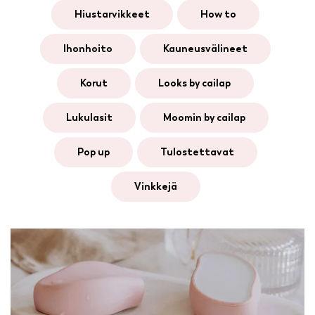
hiustarvikkeet
how to
ihonhoito
kauneusvälineet
korut
looks by cailap
lukulasit
moomin by cailap
pop up
tulostettavat
vinkkejä