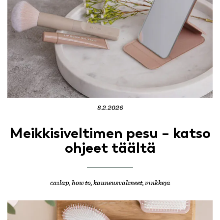
8.2.2026
Meikkisiveltimen pesu – katso
ohjeet täältä
cailap
,
how to
,
kauneusvälineet
,
vinkkejä