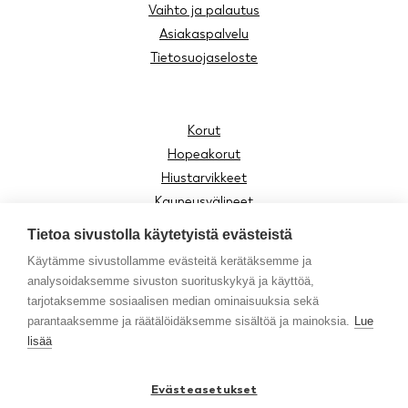
Vaihto ja palautus
Asiakaspalvelu
Tietosuojaseloste
Korut
Hopeakorut
Hiustarvikkeet
Kauneusvälineet
Aurinkolasit
Tietoa sivustolla käytetyistä evästeistä
Lukulasit
Käytämme sivustollamme evästeitä kerätäksemme ja
Lasten tuotteet
analysoidaksemme sivuston suorituskykyä ja käyttöä,
Asusteet
tarjotaksemme sosiaalisen median ominaisuuksia sekä
Moomin by Cailap
parantaaksemme ja räätälöidäksemme sisältöä ja mainoksia.
Lue
lisää
Vinkit
Evästeasetukset