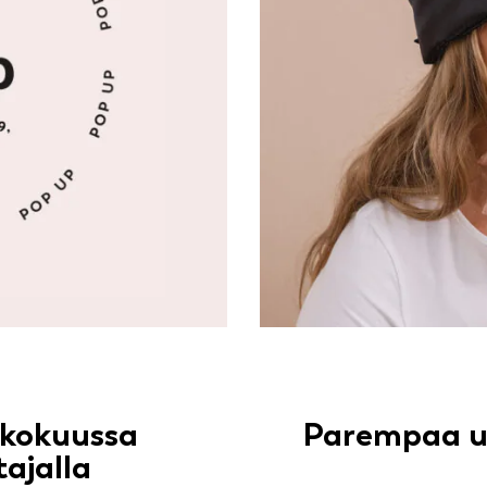
ukokuussa
Parempaa un
tajalla