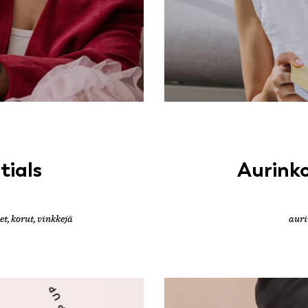
tials
Aurinko
et
,
korut
,
vinkkejä
auri