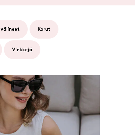
svälineet
korut
vinkkejä