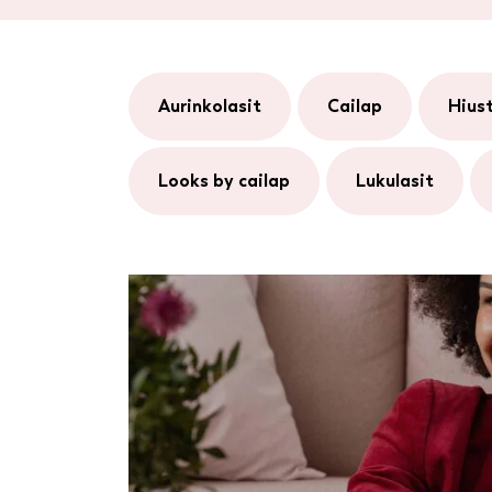
aurinkolasit
cailap
hiu
looks by cailap
lukulasit