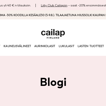
s yli 40 €:n tilauksiin.
Liity Club Cailapiin
– saat –20% ensimmäisestä
MA -30% KOODILLA KESÄALE30 (5-9.8.). TILAAJAETUNA HIUSSOLKI KAUPAN
T
KAUNEUSVÄLINEET
AURINKOLASIT
LUKULASIT
LASTEN TUOTTEET
Blogi