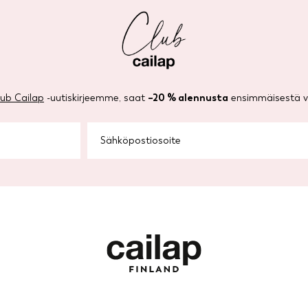
lub Cailap
-uutiskirjeemme, saat
–20 % alennusta
ensimmäisestä ve