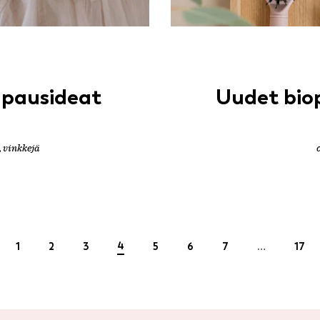
mpausideat
Uudet biop
,
vinkkejä
4
1
2
3
5
6
7
…
17