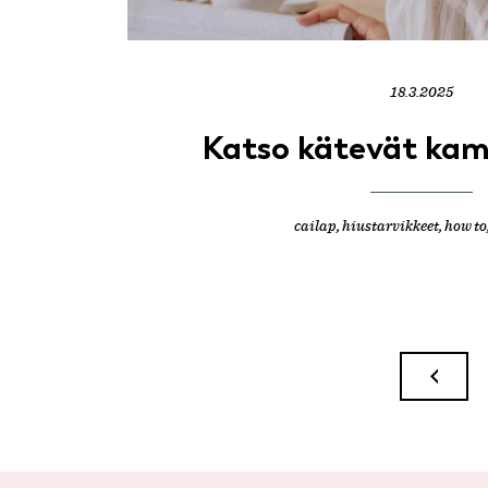
18.3.2025
Katso kätevät ka
cailap
,
hiustarvikkeet
,
how to
Artikkelien
sivutus