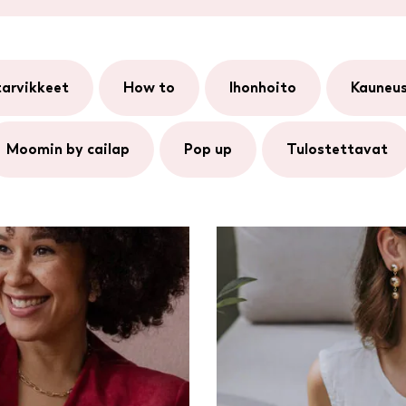
starvikkeet
how to
ihonhoito
kauneu
moomin by cailap
pop up
tulostettavat