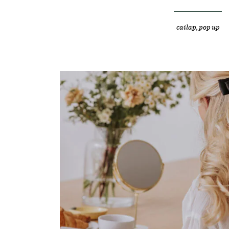
cailap
,
pop up