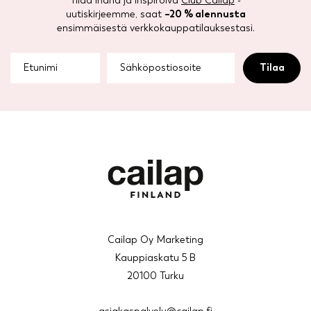
Tilaa ihana ja inspiroiva
Club Cailap
-
uutiskirjeemme, saat
–20 % alennusta
ensimmäisestä verkkokauppatilauksestasi.
Cailap Oy Marketing
Kauppiaskatu 5 B
20100 Turku