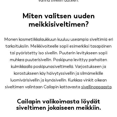
vanha sivellin uuteen.
Miten valitsen uuden
meikkisiveltimen?
Monen kosmetiikkalaukkuun kuuluu useampia siveltimiä eri
tarkoituksiin. Meikkivoiteelle sopii esimerkiksi tasapäinen
tai pyöristetty iso sivellin. Puuterin levitykseen sopii
muhkea puuterisivellin. Poskipuna levittyy parhaiten
kulmikkaalla poskipunasiveltimellä. Varjostukseen ja
korostukseen käy häivytyssivellin ja silmämeikille
luomivärisivellin ja kynäsivellin. Kurkkaa vinkit oikean
siveltimen valintaan Cailapin kattavasta
sivellinoppaasta
.
Cailapin valikoimasta löydät
siveltimen jokaiseen meikkiin.