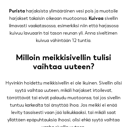
Purista
harjaksista ylimääräinen vesi pois ja muotoile
harjakset takaisin oikeaan muotoonsa.
Kuivaa
sivellin
ilmavasti vaakatasossa, esimerkiksi niin että harjasosa
kuivuu lavuaarin tai tason reunan yli. Anna siveltimen
kuivua vähintään 12 tuntia.
Milloin meikkisivellin tulisi
vaihtaa uuteen?
Hyvinkin hoidettu meikkisivellin ei ole ikuinen. Sivellin olisi
syytä vaihtaa uuteen, mikäli harjakset irtoilevat,
törröttävät tai eivät palaudu muotoonsa, tai jos sivellin
tuntuu karkealta tai ärsyttää ihoa. Jos meikki ei enää
levity tasaisesti vaan jää laikukkaaksi, tai mikäli saat
yllättäen epäpuhtauksia ihoosi, olisi ehkä syytä vaihtaa