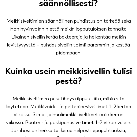
säännöllisesti?
Meikkisiveltimien säännöllinen puhdistus on tärkeää sekä
ihon hyvinvoinnin että meikin lopputuloksen kannalta.
Likainen sivellin kerää bakteereja ja heikentää meikin
levittyvyyttä – puhdas sivellin toimii paremmin ja kestää
pidempään.
Kuinka usein meikkisivellin tulisi
pestä?
Meikkisiveltimen pesutiheys riippuu siitä, mihin sitä
käytetään. Meikkivoide- ja peiteainesiveltimet 1–2 kertaa
viikossa. Silmä- ja huulimeikkisiveltimet noin kerran
viikossa. Puuteri- ja poskipunasiveltimet 1–2 viikon välein.
Jos ihosi on herkkä tai kerää helposti epäpuhtauksia,