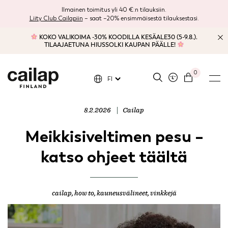
Ilmainen toimitus yli 40 €:n tilauksiin.
Liity Club Cailapiin
– saat –20% ensimmäisestä tilauksestasi.
KOKO VALIKOIMA -30% KOODILLA KESÄALE30 (5-9.8.).
TILAAJAETUNA HIUSSOLKI KAUPAN PÄÄLLE!
0
FI
8.2.2026
Cailap
Meikkisiveltimen pesu –
katso ohjeet täältä
cailap
,
how to
,
kauneusvälineet
,
vinkkejä