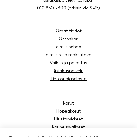
asiakaspalvelu@cailap.fi
010 850 7300
(arkisin klo 9–15)
Omat tiedot
Ostoskori
Toimitusehdot
Toimitus- ja maksutavat
Vaihto ja palautus
Asiakaspalvelu
Tietosuojaseloste
Korut
Hopeakorut
Hiustarvikkeet
Kauneusvälineet
Aurinkolasit