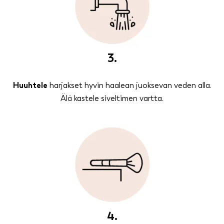
3.
Huuhtele
harjakset hyvin haalean juoksevan veden alla.
Älä kastele siveltimen vartta.
4.