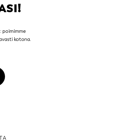
ASI!
ti: poimimme
avasti kotona.
TA