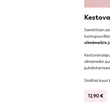
Kestova
Samettisen pe
luomupuuvillas
silmämeikin j
Kestovanulapui
silmämeikin pu
puhdistamisee
Sisältää kuusi
12,90
€