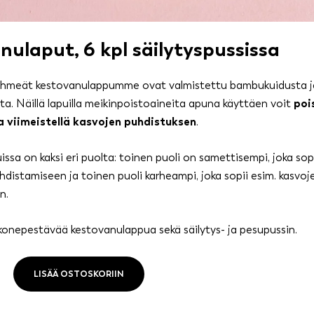
nulaput, 6 kpl säilytyspussissa
hmeät kestovanulappumme ovat valmistettu bambukuidusta j
ta. Näillä lapuilla meikinpoistoaineita apuna käyttäen voit
poi
a viimeistellä kasvojen puhdistuksen
.
ssa on kaksi eri puolta: toinen puoli on samettisempi, joka sopi
hdistamiseen ja toinen puoli karheampi, joka sopii esim. kasvoj
n.
 konepestävää kestovanulappua sekä säilytys- ja pesupussin.
LISÄÄ OSTOSKORIIN