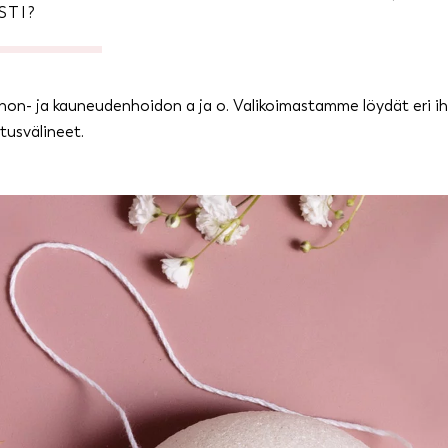
STI?
hon- ja kauneudenhoidon a ja o. Valikoimastamme löydät eri iho
tusvälineet.