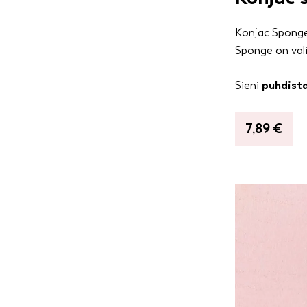
Konjac Sponge 
Sponge on vali
Sieni
puhdista
7,89
€