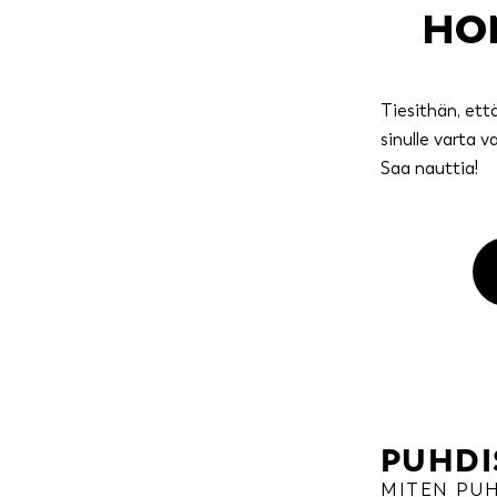
HOM
Tiesithän, ett
sinulle varta 
Saa nauttia!
PUHDI
MITEN PUH