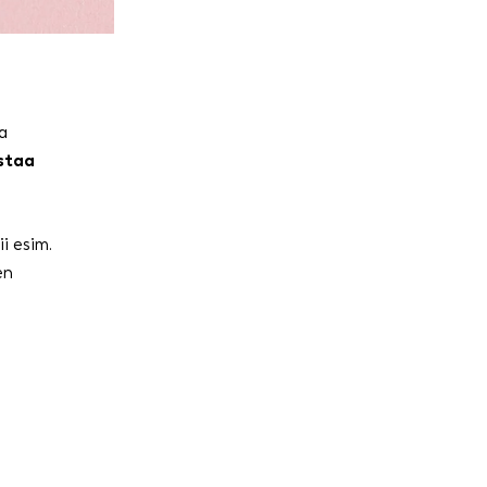
a
staa
i esim.
en