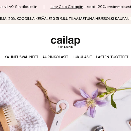
s yli 40 €:n tilauksiin.
Liity Club Cailapiin
– saat –20% ensimmäisestä
MA -30% KOODILLA KESÄALE30 (5-9.8.). TILAAJAETUNA HIUSSOLKI KAUPAN
T
KAUNEUSVÄLINEET
AURINKOLASIT
LUKULASIT
LASTEN TUOTTEET