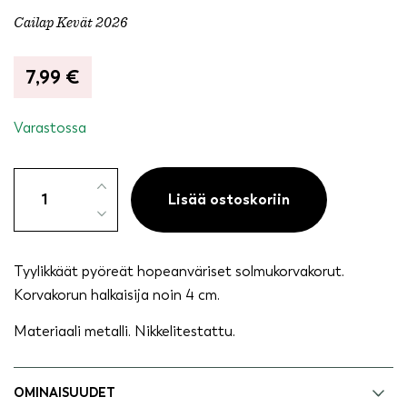
Cailap Kevät 2026
7,99
€
Varastossa
Korvakorut
riippuva
Lisää ostoskoriin
solmu
hopeanvärinen
määrä
Tyylikkäät pyöreät hopeanväriset solmukorvakorut.
Korvakorun halkaisija noin 4 cm.
Materiaali metalli. Nikkelitestattu.
OMINAISUUDET