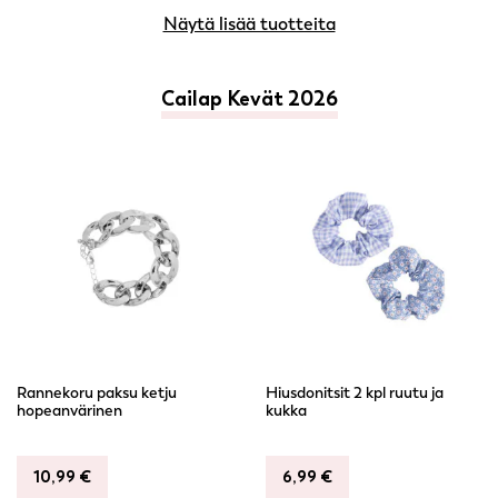
Näytä lisää tuotteita
Cailap Kevät 2026
Rannekoru paksu ketju
Hiusdonitsit 2 kpl ruutu ja
hopeanvärinen
kukka
10,99
€
6,99
€