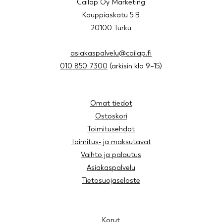
Cailap Oy Marketing
Kauppiaskatu 5 B
20100 Turku
asiakaspalvelu@cailap.fi
010 850 7300
(arkisin klo 9–15)
Omat tiedot
Ostoskori
Toimitusehdot
Toimitus- ja maksutavat
Vaihto ja palautus
Asiakaspalvelu
Tietosuojaseloste
Korut