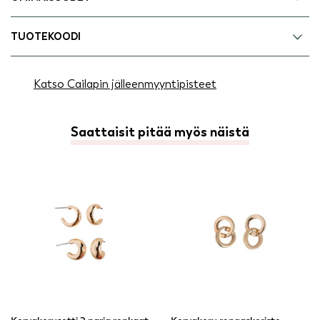
TUOTEKOODI
Katso Cailapin jälleenmyyntipisteet
Saattaisit pitää myös näistä