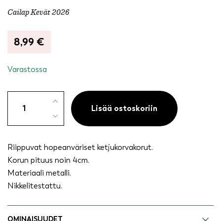
Cailap Kevät 2026
8,99
€
Varastossa
Korvakorut
riippuva
Lisää ostoskoriin
ketju
hopeanvärinen
määrä
Riippuvat hopeanväriset ketjukorvakorut.
Korun pituus noin 4cm.
Materiaali metalli.
Nikkelitestattu.
OMINAISUUDET