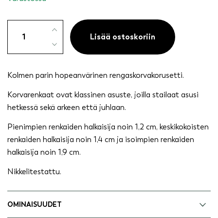
Rengaskorvakorusetti
3
Lisää ostoskoriin
paria,
hopeanvärinen
määrä
Kolmen parin hopeanvärinen rengaskorvakorusetti.
Korvarenkaat ovat klassinen asuste, joilla stailaat asusi
hetkessä sekä arkeen että juhlaan.
Pienimpien renkaiden halkaisija noin 1,2 cm, keskikokoisten
renkaiden halkaisija noin 1,4 cm ja isoimpien renkaiden
halkaisija noin 1,9 cm.
Nikkelitestattu.
OMINAISUUDET