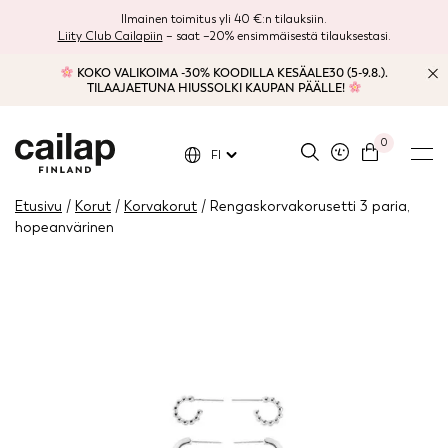
Ilmainen toimitus yli 40 €:n tilauksiin.
Liity Club Cailapiin
– saat –20% ensimmäisestä tilauksestasi.
KOKO VALIKOIMA -30% KOODILLA KESÄALE30 (5-9.8.).
TILAAJAETUNA HIUSSOLKI KAUPAN PÄÄLLE!
0
FI
Etusivu
/
Korut
/
Korvakorut
/ Rengaskorvakorusetti 3 paria,
hopeanvärinen