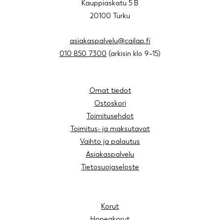
Kauppiaskatu 5 B
20100 Turku
asiakaspalvelu@cailap.fi
010 850 7300
(arkisin klo 9–15)
Omat tiedot
Ostoskori
Toimitusehdot
Toimitus- ja maksutavat
Vaihto ja palautus
Asiakaspalvelu
Tietosuojaseloste
Korut
Hopeakorut