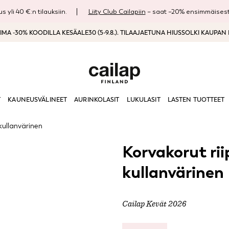
s yli 40 €:n tilauksiin.
Liity Club Cailapiin
– saat –20% ensimmäisestä
MA -30% KOODILLA KESÄALE30 (5-9.8.). TILAAJAETUNA HIUSSOLKI KAUPAN
T
KAUNEUSVÄLINEET
AURINKOLASIT
LUKULASIT
LASTEN TUOTTEET
kullanvärinen
Korvakorut ri
kullanvärinen
Cailap Kevät 2026