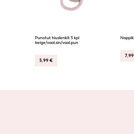
Punotut hiuslenkit 3 kpl
Nappik
beige/vaal.sin/vaal.pun
7,9
5,99
€