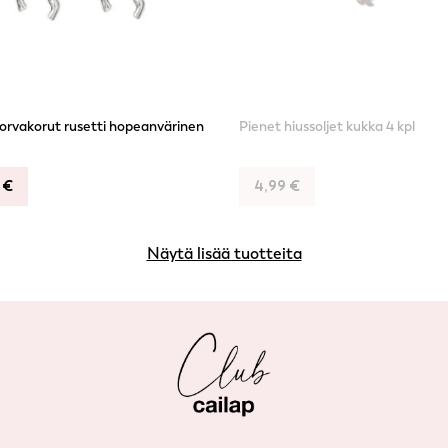
orvakorut rusetti hopeanvärinen
Pienet hiussoljet kukka 4 kpl
9
€
4,99
€
Näytä lisää tuotteita