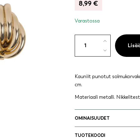
8,99
€
Varastossa
Korvakorut
riippuva
Lisä
punossolmu
kullanvärinen
määrä
Kauniit punotut solmukorvakor
cm.
Materiaali metalli. Nikkelites
OMINAISUUDET
TUOTEKOODI