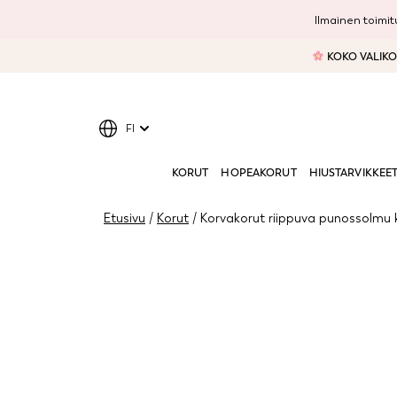
Ilmainen toimitu
KOKO VALIKOI
FI
KORUT
HOPEAKORUT
HIUSTARVIKKEE
Etusivu
/
Korut
/ Korvakorut riippuva punossolmu 