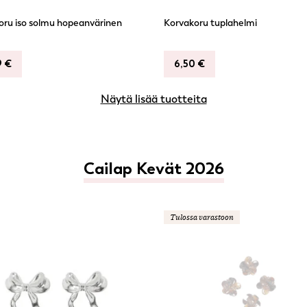
oru iso solmu hopeanvärinen
Korvakoru tuplahelmi
9
€
6,50
€
Näytä lisää tuotteita
Cailap Kevät 2026
Tulossa varastoon