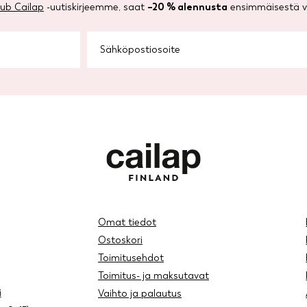
lub Cailap
-uutiskirjeemme, saat
–20 % alennusta
ensimmäisestä ve
Omat tiedot
Ostoskori
Toimitusehdot
Toimitus- ja maksutavat
i
Vaihto ja palautus