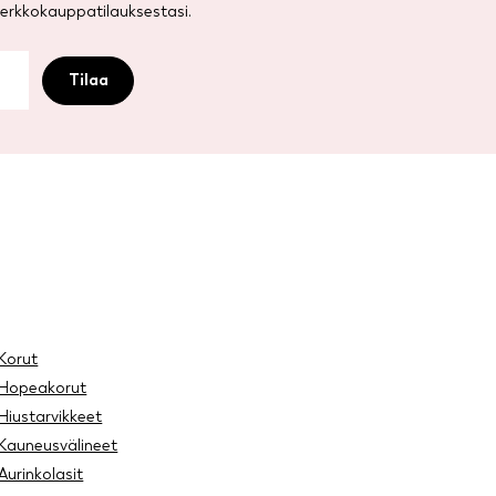
rkkokauppatilauksestasi.
Korut
Hopeakorut
Hiustarvikkeet
Kauneusvälineet
Aurinkolasit