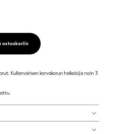
ä ostoskoriin
ut. Kullanvärisen korvakorun halkaisija noin 3
tattu.