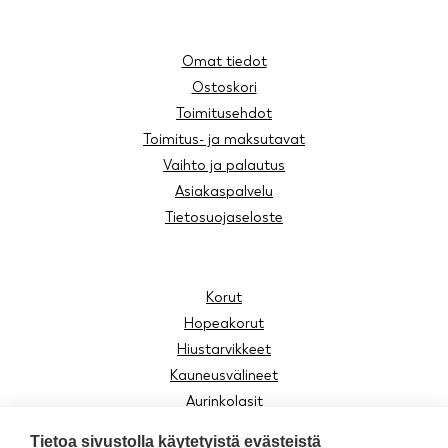
Omat tiedot
Ostoskori
Toimitusehdot
Toimitus- ja maksutavat
Vaihto ja palautus
Asiakaspalvelu
Tietosuojaseloste
Korut
Hopeakorut
Hiustarvikkeet
Kauneusvälineet
Aurinkolasit
Lukulasit
Tietoa sivustolla käytetyistä evästeistä