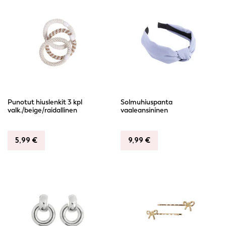
Punotut hiuslenkit 3 kpl
Solmuhiuspanta
valk./beige/raidallinen
vaaleansininen
5,99
€
9,99
€