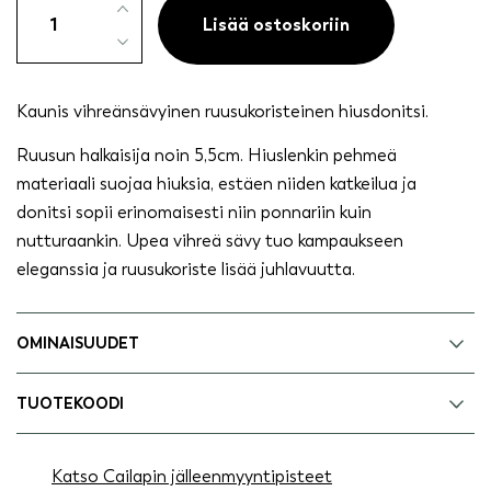
ruusukoristeella
Lisää ostoskoriin
vihreä
määrä
Kaunis vihreänsävyinen ruusukoristeinen hiusdonitsi.
Ruusun halkaisija noin 5,5cm. Hiuslenkin pehmeä
materiaali suojaa hiuksia, estäen niiden katkeilua ja
donitsi sopii erinomaisesti niin ponnariin kuin
nutturaankin. Upea vihreä sävy tuo kampaukseen
eleganssia ja ruusukoriste lisää juhlavuutta.
OMINAISUUDET
TUOTEKOODI
Katso Cailapin jälleenmyyntipisteet