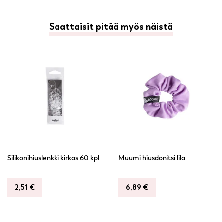
Saattaisit pitää myös näistä
Silikonihiuslenkki kirkas 60 kpl
Muumi hiusdonitsi lila
2,51
€
6,89
€