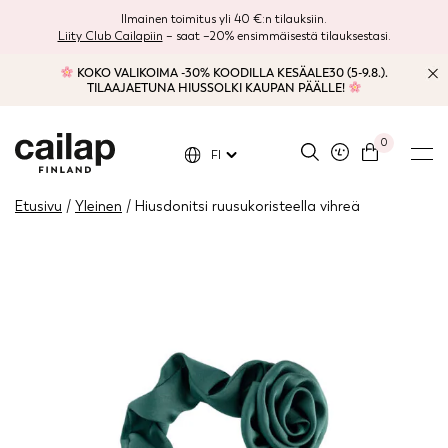
Ilmainen toimitus yli 40 €:n tilauksiin.
Liity Club Cailapiin
– saat –20% ensimmäisestä tilauksestasi.
KOKO VALIKOIMA -30% KOODILLA KESÄALE30 (5-9.8.).
TILAAJAETUNA HIUSSOLKI KAUPAN PÄÄLLE!
0
FI
Etusivu
/
Yleinen
/ Hiusdonitsi ruusukoristeella vihreä