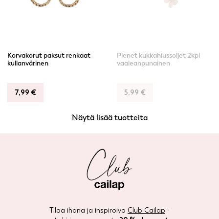
Korvakorut paksut renkaat
Pienet kukkahiussoljet 2kpl
kullanvärinen
vaaleanpunainen
7,99
€
5,99
€
Näytä lisää tuotteita
Tilaa ihana ja inspiroiva
Club Cailap
-