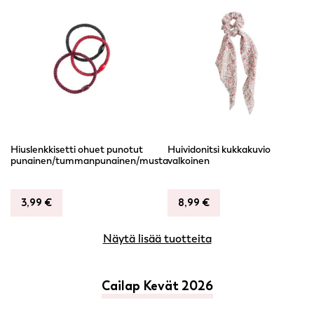
Hiuslenkkisetti ohuet punotut
Huividonitsi kukkakuvio
punainen/tummanpunainen/musta
valkoinen
3,99
€
8,99
€
Näytä lisää tuotteita
Cailap Kevät 2026