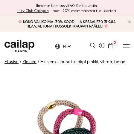
Ilmainen toimitus yli 40 €:n tilauksiin.
Liity Club Cailapiin
– saat –20% ensimmäisestä tilauksestasi.
KOKO VALIKOIMA -30% KOODILLA KESÄALE30 (5-9.8.).
TILAAJAETUNA HIUSSOLKI KAUPAN PÄÄLLE!
0
FI
Etusivu
/
Yleinen
/ Hiuslenkit punottu 3kpl pinkki, vihreä, beige