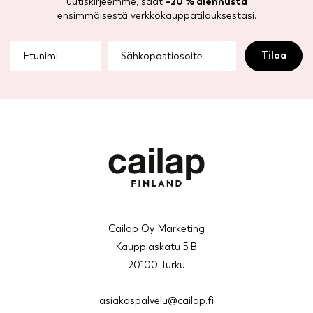
uutiskirjeemme, saat
–20 % alennusta
ensimmäisestä verkkokauppatilauksestasi.
Cailap Oy Marketing
Kauppiaskatu 5 B
20100 Turku
asiakaspalvelu@cailap.fi