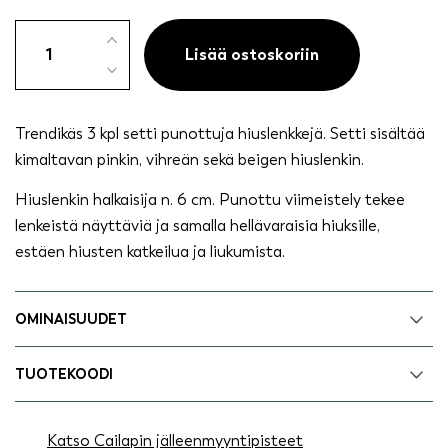
Hiuslenkit
punottu
Lisää ostoskoriin
3kpl
pinkki,
vihreä,
Trendikäs 3 kpl setti punottuja hiuslenkkejä. Setti sisältää
beige
kimaltavan pinkin, vihreän sekä beigen hiuslenkin.
määrä
Hiuslenkin halkaisija n. 6 cm. Punottu viimeistely tekee
lenkeistä näyttäviä ja samalla hellävaraisia hiuksille,
estäen hiusten katkeilua ja liukumista.
OMINAISUUDET
TUOTEKOODI
Katso Cailapin jälleenmyyntipisteet