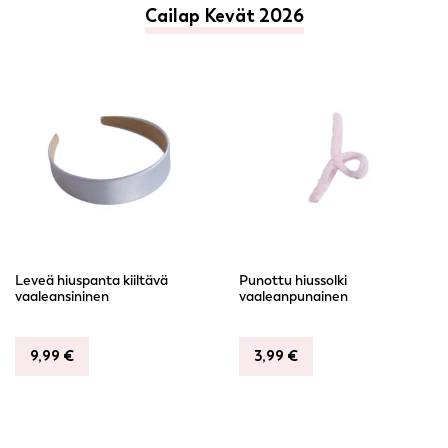
Cailap Kevät 2026
Leveä hiuspanta kiiltävä
Punottu hiussolki
vaaleansininen
vaaleanpunainen
9,99
€
3,99
€