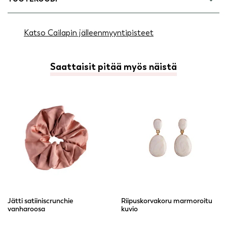
Katso Cailapin jälleenmyyntipisteet
Saattaisit pitää myös näistä
Jätti satiiniscrunchie
Riipuskorvakoru marmoroitu
vanharoosa
kuvio