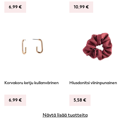
6,99
€
10,99
€
Korvakoru ketju kullanvärinen
Hiusdonitsi viininpunainen
6,99
€
5,58
€
Näytä lisää tuotteita