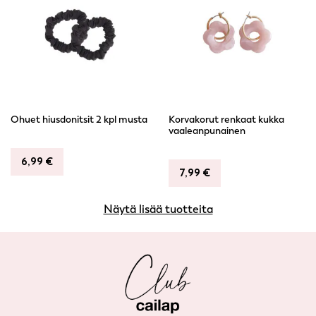
Ohuet hiusdonitsit 2 kpl musta
Korvakorut renkaat kukka
vaaleanpunainen
6,99
€
7,99
€
Näytä lisää tuotteita