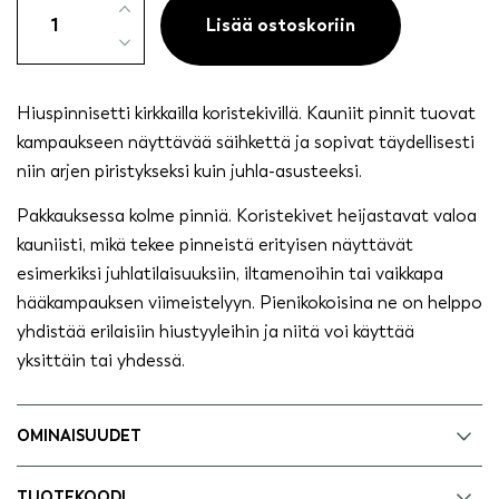
kirkkailla
Lisää ostoskoriin
kivillä
3kpl
määrä
Hiuspinnisetti kirkkailla koristekivillä. Kauniit pinnit tuovat
kampaukseen näyttävää säihkettä ja sopivat täydellisesti
niin arjen piristykseksi kuin juhla-asusteeksi.
Pakkauksessa kolme pinniä. Koristekivet heijastavat valoa
kauniisti, mikä tekee pinneistä erityisen näyttävät
esimerkiksi juhlatilaisuuksiin, iltamenoihin tai vaikkapa
hääkampauksen viimeistelyyn. Pienikokoisina ne on helppo
yhdistää erilaisiin hiustyyleihin ja niitä voi käyttää
yksittäin tai yhdessä.
OMINAISUUDET
TUOTEKOODI