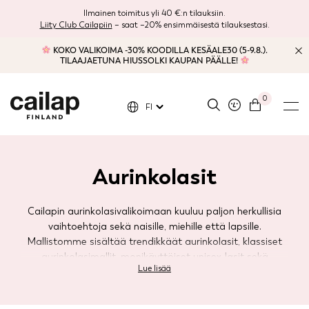
Ilmainen toimitus yli 40 €:n tilauksiin.
Liity Club Cailapiin
– saat –20% ensimmäisestä tilauksestasi.
KOKO VALIKOIMA -30% KOODILLA KESÄALE30 (5-9.8.).
TILAAJAETUNA HIUSSOLKI KAUPAN PÄÄLLE!
0
FI
Aurinkolasit
Cailapin aurinkolasivalikoimaan kuuluu paljon herkullisia
vaihtoehtoja sekä naisille, miehille että lapsille.
Mallistomme sisältää trendikkäät aurinkolasit, klassiset
aurinkolasimallit, monikäyttöiset unisex-lasit sekä
Lue lisää
polarisoidut aurinkolasit.
Klassisia pokamalleja toistuu mallistossamme, näistä