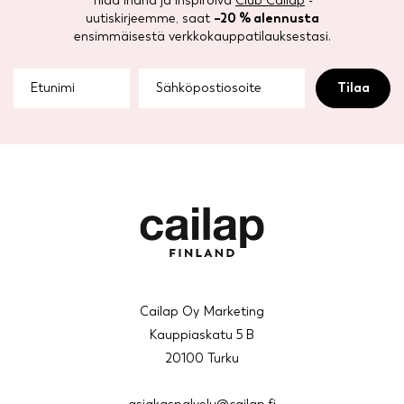
Tilaa ihana ja inspiroiva
Club Cailap
-
uutiskirjeemme, saat
–20 % alennusta
ensimmäisestä verkkokauppatilauksestasi.
Cailap Oy Marketing
Kauppiaskatu 5 B
20100 Turku