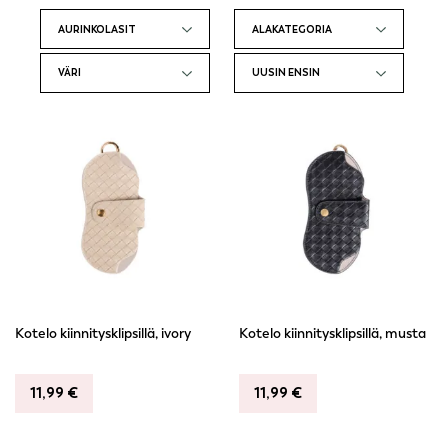
esimerkkinä pilotti-aurinkolasit, myös versioidut isommat
pilottimallit sekä muut unisex-mallit. Polarisoidut
aurinkolasit toimivat erityisen hyvin maastossa, merellä ja
ajotiellä. Polarisoitujen lasien malleina toistuvat
suosituimmat kehysmallit, jotka sopivat niin naisille kuin
miehillekin. Polarisoidut aurinkolasit löytyvät myös
versiona, jossa on peililinssit. Cailap aurinkolaseissa on
edullinen hintapiste sekä hinta-laatusuhde ja löydät
vuosittain vaihtuvat aurinkolasimme laajasta jakelusta
ympäri Suomen. Katso tarkemmin aurinkolasien
jälleenmyyjät:
Cailap tuotteiden jälleenmyyjät – Cailap
Kotelo kiinnitysklipsillä, ivory
Kotelo kiinnitysklipsillä, musta
11,99
€
11,99
€