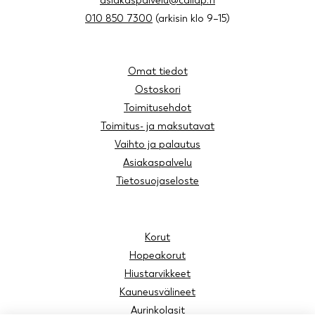
asiakaspalvelu@cailap.fi
010 850 7300
(arkisin klo 9–15)
Omat tiedot
Ostoskori
Toimitusehdot
Toimitus- ja maksutavat
Vaihto ja palautus
Asiakaspalvelu
Tietosuojaseloste
Korut
Hopeakorut
Hiustarvikkeet
Kauneusvälineet
Aurinkolasit