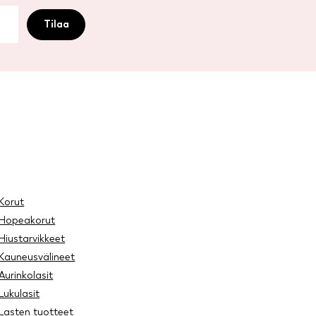
Korut
Hopeakorut
Hiustarvikkeet
Kauneusvälineet
Aurinkolasit
Lukulasit
Lasten tuotteet