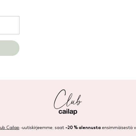
lub Cailap
-uutiskirjeemme, saat
–20 % alennusta
ensimmäisestä ve