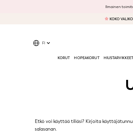
Ilmainen toimitu
KOKO VALIKOI
FI
KORUT
HOPEAKORUT
HIUSTARVIKKEE
U
Etkö voi käyttää tiliäsi? Kirjoita käyttäjätun
salasanan.