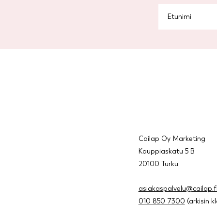
Cailap Oy Marketing
Kauppiaskatu 5 B
20100 Turku
asiakaspalvelu@cailap.f
010 850 7300
(arkisin k