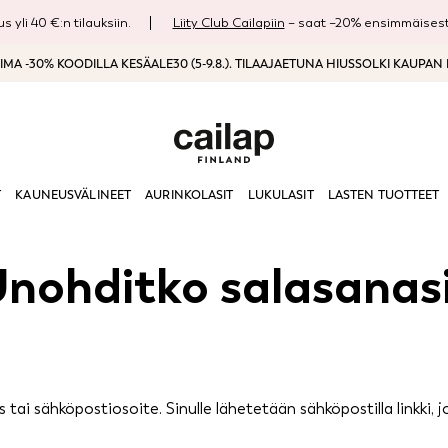
s yli 40 €:n tilauksiin.
Liity Club Cailapiin
– saat –20% ensimmäisestä
MA -30% KOODILLA KESÄALE30 (5-9.8.). TILAAJAETUNA HIUSSOLKI KAUPAN
T
KAUNEUSVÄLINEET
AURINKOLASIT
LUKULASIT
LASTEN TUOTTEET
nohditko salasanas
nus tai sähköpostiosoite. Sinulle lähetetään sähköpostilla linkk