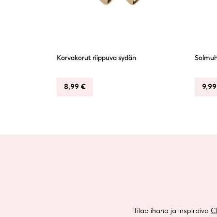
Korvakorut riippuva sydän
Solmuh
8,99
€
9,9
Tilaa ihana ja inspiroiva
C