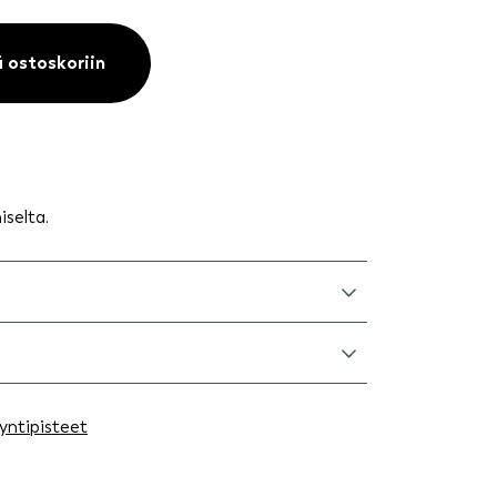
ä ostoskoriin
iselta.
yntipisteet