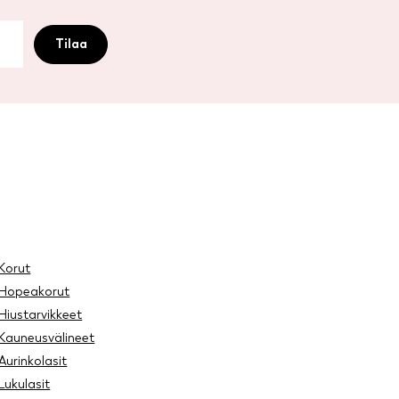
Korut
Hopeakorut
Hiustarvikkeet
Kauneusvälineet
Aurinkolasit
Lukulasit