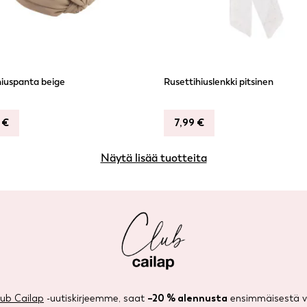
iuspanta beige
Rusettihiuslenkki pitsinen
9
€
7,99
€
Näytä lisää tuotteita
lub Cailap
-uutiskirjeemme, saat
–20 % alennusta
ensimmäisestä ve