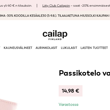
s yli 40 €:n tilauksiin.
Liity Club Cailapiin
– saat –20% ensimmäisestä
MA -30% KOODILLA KESÄALE30 (5-9.8.). TILAAJAETUNA HIUSSOLKI KAUPAN
T
KAUNEUSVÄLINEET
AURINKOLASIT
LUKULASIT
LASTEN TUOTTEET
Passikotelo v
14,98
€
Varastossa