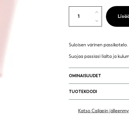
Passikotelo
vaaleanpunainen
Lisä
määrä
Suloisen värinen passikotelo.
Suojaa passiasi lialta ja kulum
OMINAISUUDET
TUOTEKOODI
Katso Cailapin jälleenmy