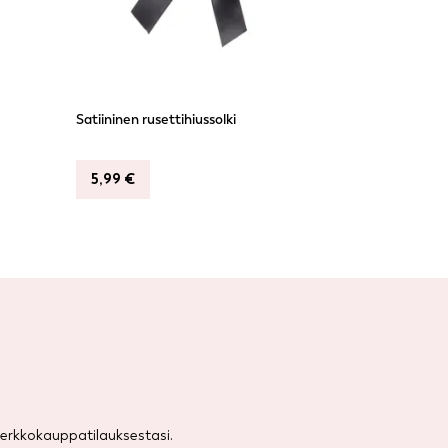
Satiininen rusettihiussolki
5,99
€
rkkokauppatilauksestasi.