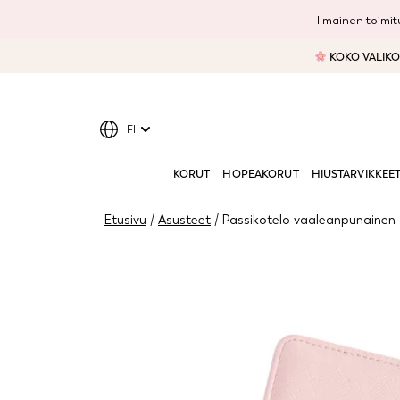
Ilmainen toimitu
KOKO VALIKOI
FI
KORUT
HOPEAKORUT
HIUSTARVIKKEE
Etusivu
/
Asusteet
/ Passikotelo vaaleanpunainen