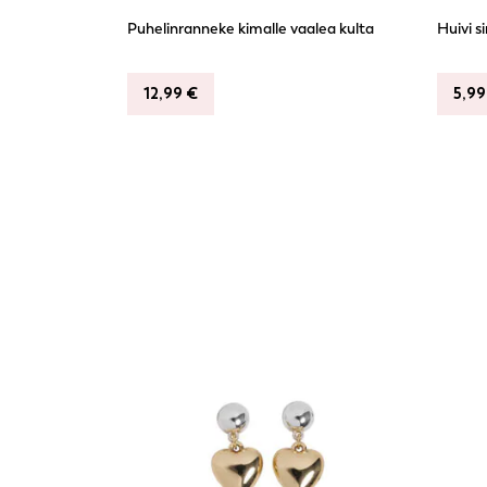
Puhelinranneke kimalle vaalea kulta
Huivi s
12,99
€
5,9