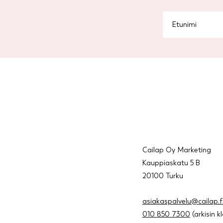
Cailap Oy Marketing
Kauppiaskatu 5 B
20100 Turku
asiakaspalvelu@cailap.f
010 850 7300
(arkisin k