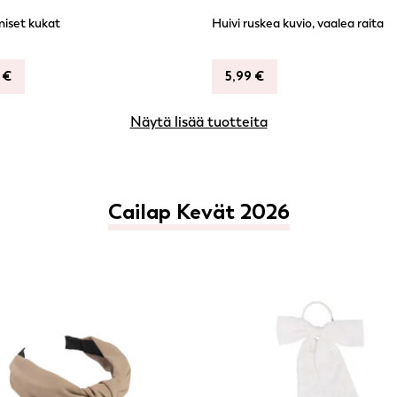
iniset kukat
Huivi ruskea kuvio, vaalea raita
9
€
5,99
€
Näytä lisää tuotteita
Cailap Kevät 2026