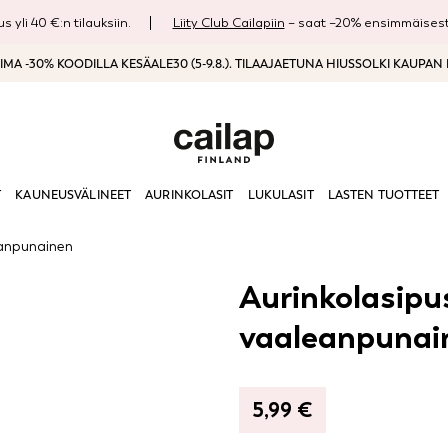
s yli 40 €:n tilauksiin.
Liity Club Cailapiin
– saat –20% ensimmäisestä
MA -30% KOODILLA KESÄALE30 (5-9.8.). TILAAJAETUNA HIUSSOLKI KAUPAN
T
KAUNEUSVÄLINEET
AURINKOLASIT
LUKULASIT
LASTEN TUOTTEET
eanpunainen
Aurinkolasipu
vaaleanpunai
5,99
€