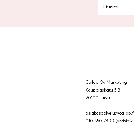
Cailap Oy Marketing
Kauppiaskatu 5 B
20100 Turku
asiakaspalvelu@cailap.f
010 850 7300
(arkisin k