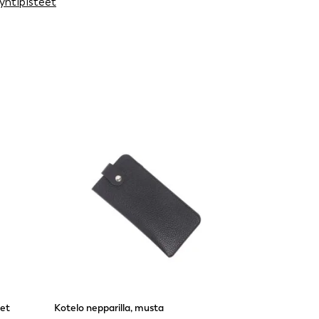
yntipisteet
set
Kotelo nepparilla, musta