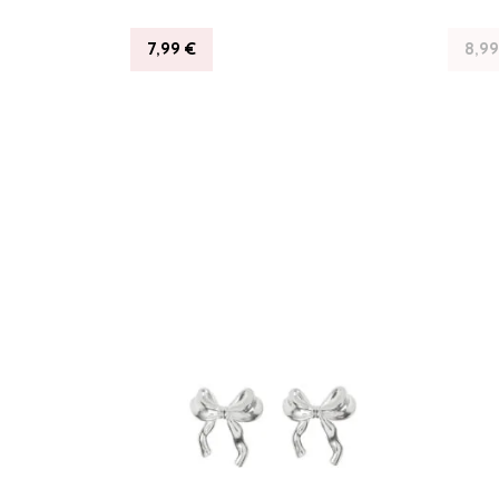
7,99
€
8,9