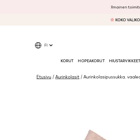
Ilmainen toimitu
KOKO VALIKOI
FI
KORUT
HOPEAKORUT
HIUSTARVIKKEE
Etusivu
/
Aurinkolasit
/ Aurinkolasipussukka, vaal