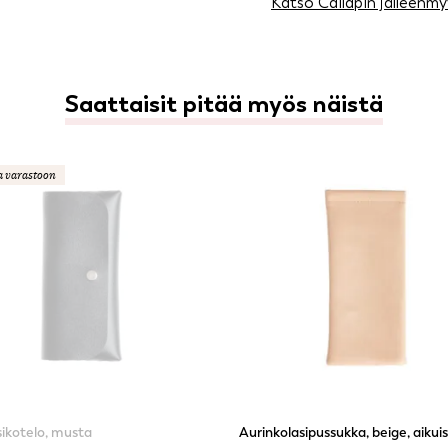
Katso Cailapin jälleenmy
Saattaisit pitää myös näistä
a varastoon
ikotelo, musta
Aurinkolasipussukka, beige, aikui