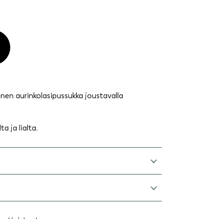
en aurinkolasipussukka joustavalla
a ja lialta.