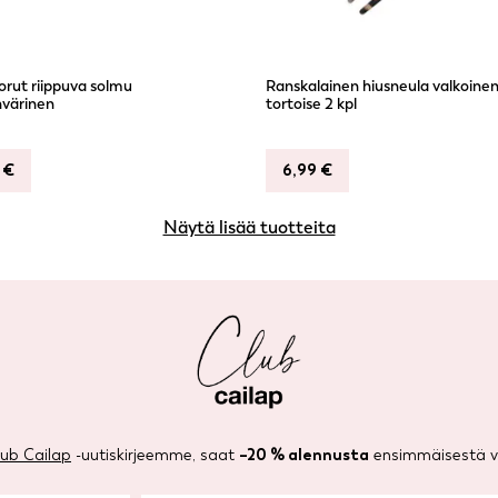
orut riippuva solmu
Ranskalainen hiusneula valkoinen
värinen
tortoise 2 kpl
9
€
6,99
€
Näytä lisää tuotteita
lub Cailap
-uutiskirjeemme, saat
–20 % alennusta
ensimmäisestä ve