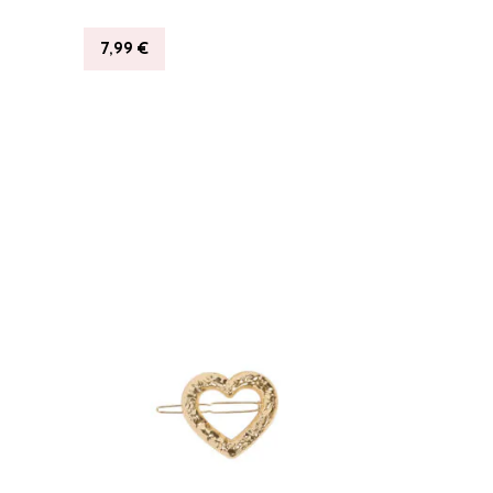
7,99
€