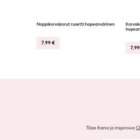
Nappikorvakorut rusetti hopeanvärinen
Korvak
hopean
7,99
€
7,9
Tilaa ihana ja inspiroiva
C