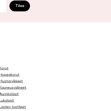
Korut
Hopeakorut
Hiustarvikkeet
Kauneusvälineet
Aurinkolasit
Lukulasit
Lasten tuotteet