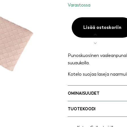
Varastossa
Lisää ostoskoriin
Aurinkolasipussukka,
vaaleanpunainen
määrä
Punoskuosinen vaaleanpunain
suuaukolla.
Kotelo suojaa laseja naarmuilt
OMINAISUUDET
TUOTEKOODI