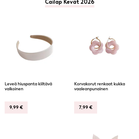
Cailap Kevät 2026
Leveä hiuspanta kiiltävä
Korvakorut renkaat kukka
valkoinen
vaaleanpunainen
9,99
€
7,99
€