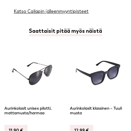
Katso Cailapin jälleenmyyntipisteet
Saattaisit pitää myös näistä
Aurinkolasit unisex pilotti,
Aurinkolasit klassinen – Tuuli
mattamusta/harmaa
musta
11,90
€
12,99
€