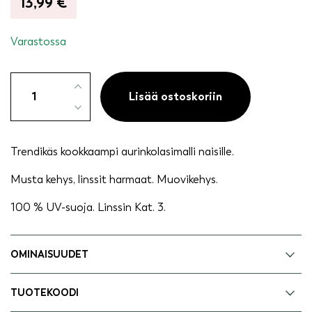
13,99
€
Varastossa
Aurinkolasit
klassinen
Lisää ostoskoriin
-
Salla
määrä
Trendikäs kookkaampi aurinkolasimalli naisille.
Musta kehys, linssit harmaat. Muovikehys.
100 % UV-suoja. Linssin Kat. 3.
OMINAISUUDET
TUOTEKOODI