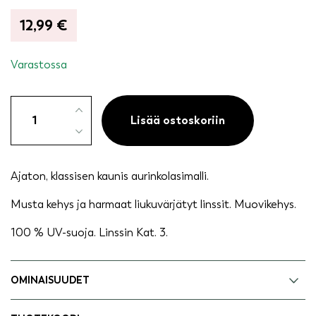
12,99
€
Varastossa
Aurinkolasit
klassinen
Lisää ostoskoriin
-
Tuuli
musta
Ajaton, klassisen kaunis aurinkolasimalli.
määrä
Musta kehys ja harmaat liukuvärjätyt linssit. Muovikehys.
100 % UV-suoja. Linssin Kat. 3.
OMINAISUUDET