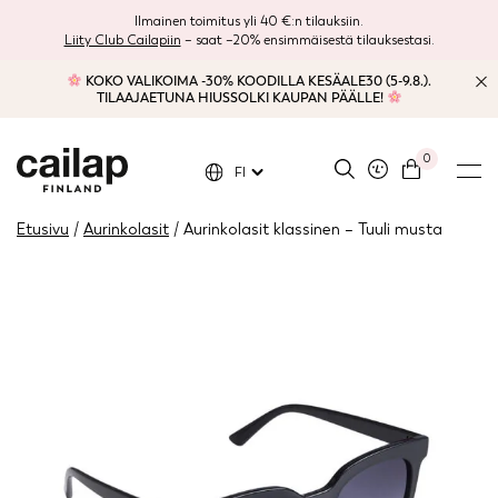
Ilmainen toimitus yli 40 €:n tilauksiin.
Liity Club Cailapiin
– saat –20% ensimmäisestä tilauksestasi.
KOKO VALIKOIMA -30% KOODILLA KESÄALE30 (5-9.8.).
TILAAJAETUNA HIUSSOLKI KAUPAN PÄÄLLE!
0
FI
Etusivu
/
Aurinkolasit
/ Aurinkolasit klassinen – Tuuli musta