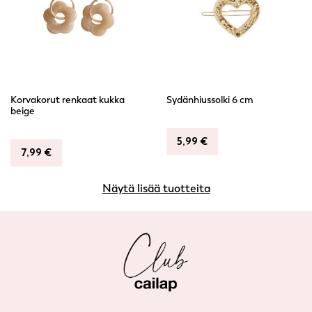
Korvakorut renkaat kukka
Sydänhiussolki 6 cm
beige
5,99
€
7,99
€
Näytä lisää tuotteita