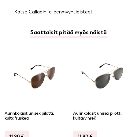
Katso Cailapin jälleenmyyntipisteet
Saattaisit pitää myös näistä
Aurinkolasit unisex pilotti,
Aurinkolasit unisex pilotti,
kulta/ruskea
kulta/vihreä
11,90
€
11,90
€