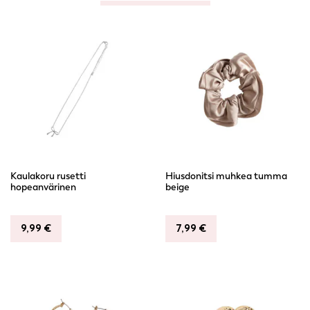
Kaulakoru rusetti
Hiusdonitsi muhkea tumma
hopeanvärinen
beige
9,99
€
7,99
€