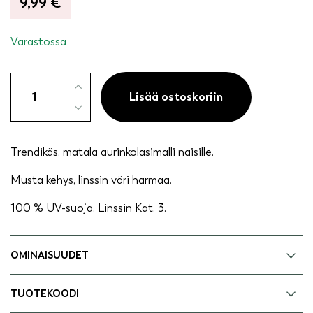
9,99
€
Varastossa
Aurinkolasit
naiset
Lisää ostoskoriin
trendi
-
Noora
Trendikäs, matala aurinkolasimalli naisille.
määrä
Musta kehys, linssin väri harmaa.
100 % UV-suoja. Linssin Kat. 3.
OMINAISUUDET
TUOTEKOODI