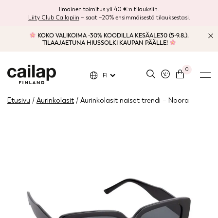
Ilmainen toimitus yli 40 €:n tilauksiin.
Liity Club Cailapiin
– saat –20% ensimmäisestä tilauksestasi.
KOKO VALIKOIMA -30% KOODILLA KESÄALE30 (5-9.8.).
TILAAJAETUNA HIUSSOLKI KAUPAN PÄÄLLE!
0
FI
Etusivu
/
Aurinkolasit
/ Aurinkolasit naiset trendi – Noora