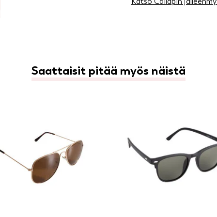
Katso Cailapin jälleenmy
Saattaisit pitää myös näistä