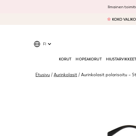
Ilmainen toimitu
KOKO VALIKOI
FI
KORUT
HOPEAKORUT
HIUSTARVIKKEE
Etusivu
/
Aurinkolasit
/ Aurinkolasit polarisoitu – S