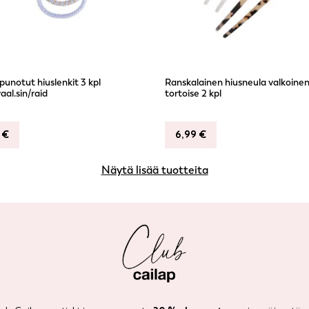
unotut hiuslenkit 3 kpl
Ranskalainen hiusneula valkoinen
aal.sin/raid
tortoise 2 kpl
9
€
6,99
€
Näytä lisää tuotteita