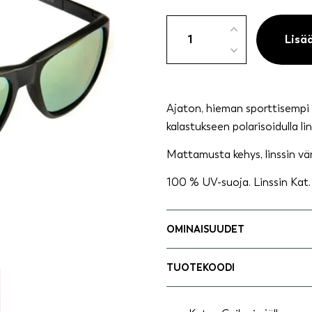
Aurinkolasit
polarisoitu
Lisä
-
Stefan
määrä
Ajaton, hieman sporttisempi au
kalastukseen polarisoidulla lins
Mattamusta kehys, linssin vär
100 % UV-suoja. Linssin Kat. 
OMINAISUUDET
TUOTEKOODI