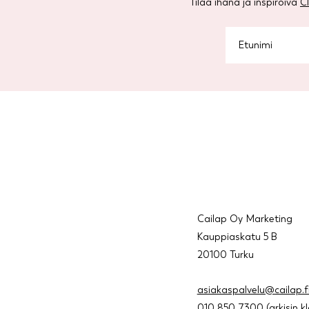
Tilaa ihana ja inspiroiva
C
Cailap Oy Marketing
Kauppiaskatu 5 B
20100 Turku
asiakaspalvelu@cailap.f
010 850 7300
(arkisin k