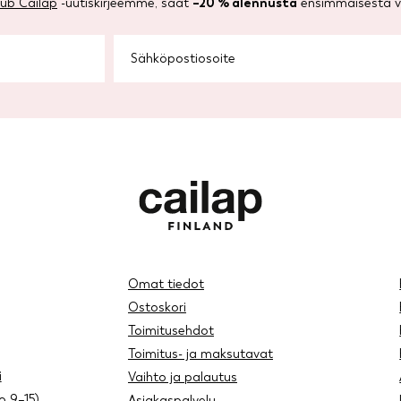
lub Cailap
-uutiskirjeemme, saat
–20 % alennusta
ensimmäisestä ve
Omat tiedot
Ostoskori
Toimitusehdot
Toimitus- ja maksutavat
i
Vaihto ja palautus
lo 9–15)
Asiakaspalvelu