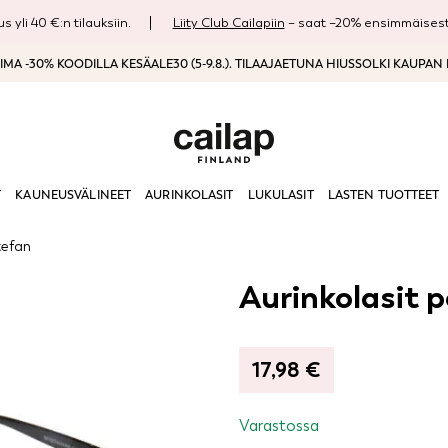
s yli 40 €:n tilauksiin.
Liity Club Cailapiin
– saat –20% ensimmäisestä
MA -30% KOODILLA KESÄALE30 (5-9.8.). TILAAJAETUNA HIUSSOLKI KAUPAN
T
KAUNEUSVÄLINEET
AURINKOLASIT
LUKULASIT
LASTEN TUOTTEET
tefan
Aurinkolasit p
17,98
€
Varastossa