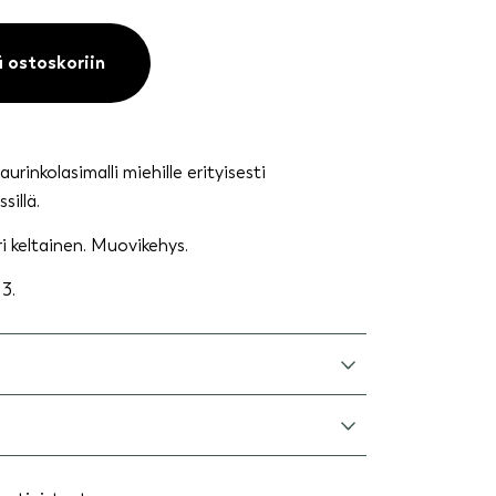
ä ostoskoriin
rinkolasimalli miehille erityisesti
sillä.
i keltainen. Muovikehys.
3.