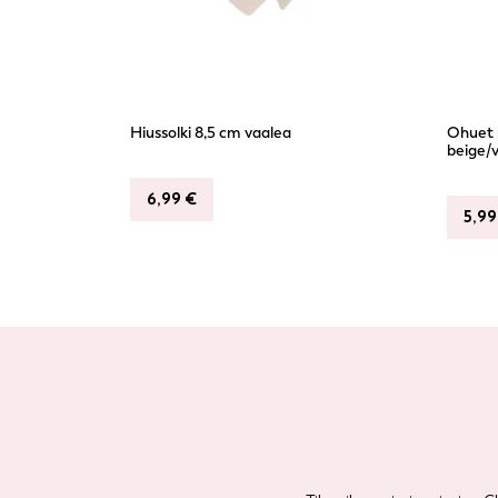
Hiussolki 8,5 cm vaalea
Ohuet p
beige/v
6,99
€
5,9