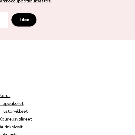
rkkokauppatilauksestasi.
Korut
Hopeakorut
Hiustarvikkeet
Kauneusvälineet
Aurinkolasit
Lukulasit