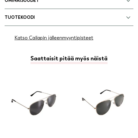
OMINAISUUDET
TUOTEKOODI
Katso Cailapin jälleenmyyntipisteet
Saattaisit pitää myös näistä