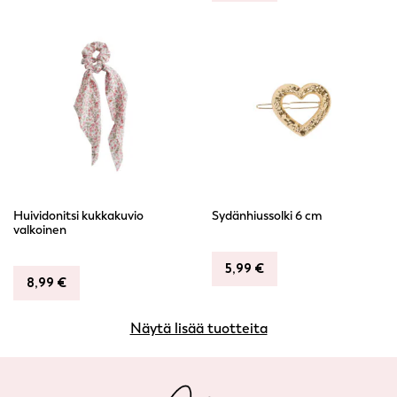
Huividonitsi kukkakuvio
Sydänhiussolki 6 cm
valkoinen
5,99
€
8,99
€
Näytä lisää tuotteita