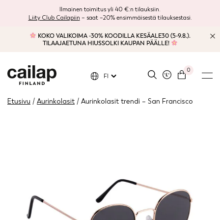
Ilmainen toimitus yli 40 €:n tilauksiin.
Liity Club Cailapiin
– saat –20% ensimmäisestä tilauksestasi.
KOKO VALIKOIMA -30% KOODILLA KESÄALE30 (5-9.8.).
TILAAJAETUNA HIUSSOLKI KAUPAN PÄÄLLE!
0
FI
Etusivu
/
Aurinkolasit
/ Aurinkolasit trendi – San Francisco