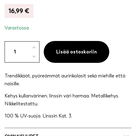
16,99
€
Varastossa
Aurinkolasit
trendi
Lisää ostoskoriin
-
San
Francisco
Trendikkäät, pyöreämmät aurinkolasit sekä miehille että
määrä
naisille.
Kehys kullanvärinen, linssin väri harmaa. Metallikehys.
Nikkelitestattu.
100 % UV-suoja. Linssin Kat. 3.