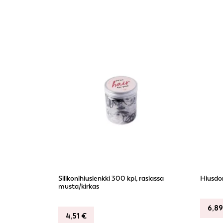
Silikonihiuslenkki 300 kpl, rasiassa
Hiusdon
musta/kirkas
6,8
4,51
€