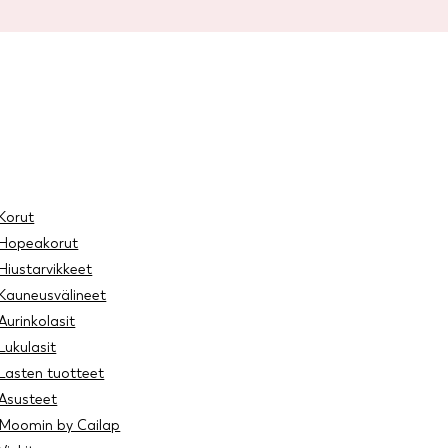
Korut
Hopeakorut
Hiustarvikkeet
Kauneusvälineet
Aurinkolasit
Lukulasit
Lasten tuotteet
Asusteet
Moomin by Cailap