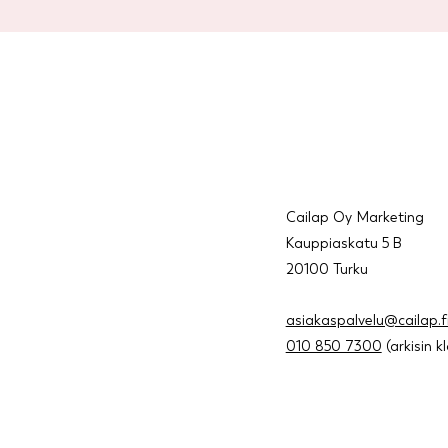
Cailap Oy Marketing
Kauppiaskatu 5 B
20100 Turku
asiakaspalvelu@cailap.f
010 850 7300
(arkisin k