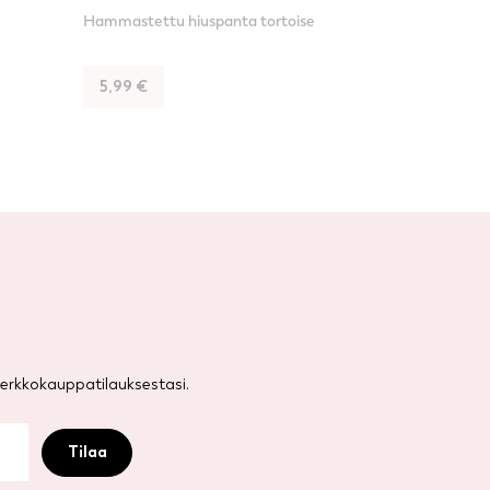
Hammastettu hiuspanta tortoise
5,99
€
rkkokauppatilauksestasi.