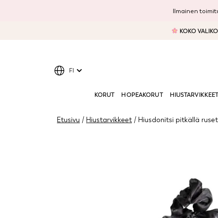
Ilmainen toimitu
KOKO VALIKOI
FI
KORUT
HOPEAKORUT
HIUSTARVIKKEE
Etusivu
/
Hiustarvikkeet
/ Hiusdonitsi pitkällä ruse