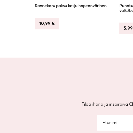
Rannekoru paksu ketju hopeanvärinen
Punotut
valk./b
10,99
€
5,9
Tilaa ihana ja inspiroiva
C