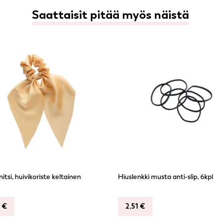
Saattaisit pitää myös näistä
itsi, huivikoriste keltainen
Hiuslenkki musta anti-slip, 6kpl
9
€
2,51
€