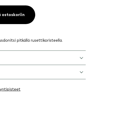
ä ostoskoriin
donitsi pitkällä rusettikoristeella.
yntipisteet