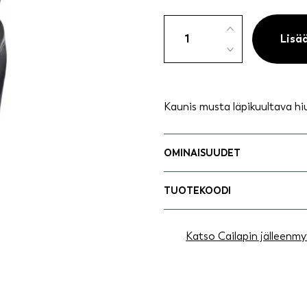
Hiusdonitsi
pitkällä
Lisä
rusetilla
musta
määrä
Kaunis musta läpikuultava hius
OMINAISUUDET
TUOTEKOODI
Katso Cailapin jälleenmy