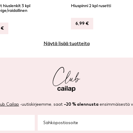
 hiuslenkit 3 kpl
Hiuspinni 2 kpl rusetti
eige/raidallinen
6,99
€
9
€
Näytä lisää tuotteita
lub Cailap
-uutiskirjeemme, saat
–20 % alennusta
ensimmäisestä ve