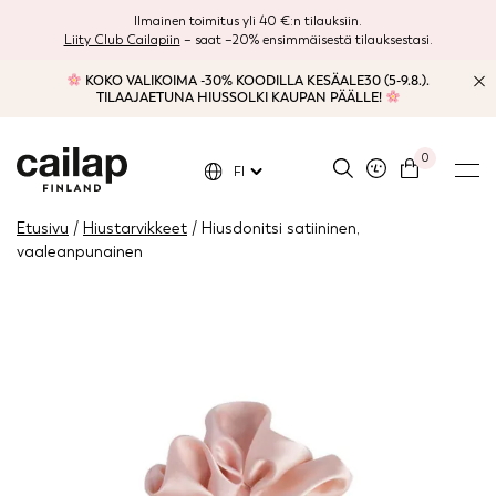
Ilmainen toimitus yli 40 €:n tilauksiin.
Liity Club Cailapiin
– saat –20% ensimmäisestä tilauksestasi.
KOKO VALIKOIMA -30% KOODILLA KESÄALE30 (5-9.8.).
TILAAJAETUNA HIUSSOLKI KAUPAN PÄÄLLE!
0
FI
Etusivu
/
Hiustarvikkeet
/ Hiusdonitsi satiininen,
vaaleanpunainen