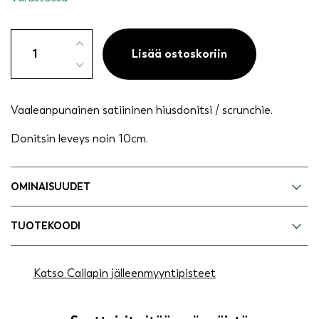
Hiusdonitsi
satiininen,
Lisää ostoskoriin
vaaleanpunainen
määrä
Vaaleanpunainen satiininen hiusdonitsi / scrunchie.
Donitsin leveys noin 10cm.
OMINAISUUDET
TUOTEKOODI
Katso Cailapin jälleenmyyntipisteet