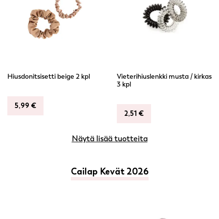
Hiusdonitsisetti beige 2 kpl
Vieterihiuslenkki musta / kirkas
3 kpl
5,99
€
2,51
€
Näytä lisää tuotteita
Cailap Kevät 2026