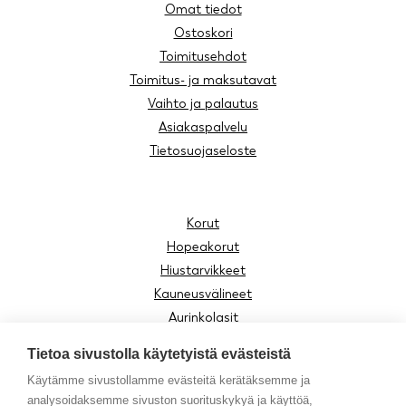
Omat tiedot
Ostoskori
Toimitusehdot
Toimitus- ja maksutavat
Vaihto ja palautus
Asiakaspalvelu
Tietosuojaseloste
Korut
Hopeakorut
Hiustarvikkeet
Kauneusvälineet
Aurinkolasit
Lukulasit
Tietoa sivustolla käytetyistä evästeistä
Lasten tuotteet
Käytämme sivustollamme evästeitä kerätäksemme ja
Asusteet
analysoidaksemme sivuston suorituskykyä ja käyttöä,