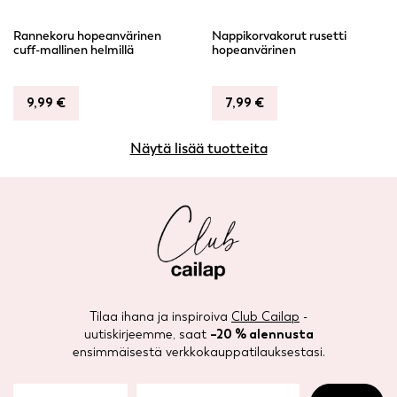
Rannekoru hopeanvärinen
Nappikorvakorut rusetti
cuff-mallinen helmillä
hopeanvärinen
9,99
€
7,99
€
Näytä lisää tuotteita
Tilaa ihana ja inspiroiva
Club Cailap
-
uutiskirjeemme, saat
–20 % alennusta
ensimmäisestä verkkokauppatilauksestasi.