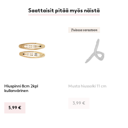
Saattaisit pitää myös näistä
Tulossa varastoon
Hiuspinni 8cm 2kpl
Musta hiussolki 11 cm
kullanvärinen
3,99
€
5,99
€