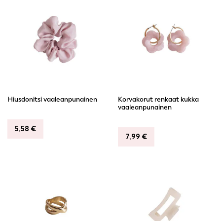
Hiusdonitsi vaaleanpunainen
Korvakorut renkaat kukka
vaaleanpunainen
5,58
€
7,99
€