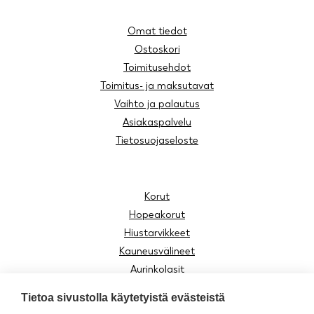
Omat tiedot
Ostoskori
Toimitusehdot
Toimitus- ja maksutavat
Vaihto ja palautus
Asiakaspalvelu
Tietosuojaseloste
Korut
Hopeakorut
Hiustarvikkeet
Kauneusvälineet
Aurinkolasit
Lukulasit
Tietoa sivustolla käytetyistä evästeistä
Lasten tuotteet