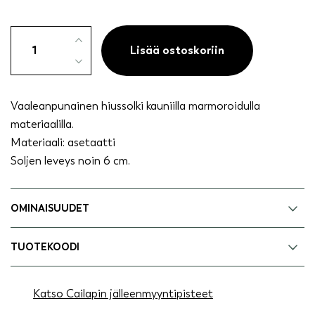
Hiussolki
6
Lisää ostoskoriin
cm
vaaleapunainen
määrä
Vaaleanpunainen hiussolki kauniilla marmoroidulla
materiaalilla.
Materiaali: asetaatti
Soljen leveys noin 6 cm.
OMINAISUUDET
TUOTEKOODI
Katso Cailapin jälleenmyyntipisteet