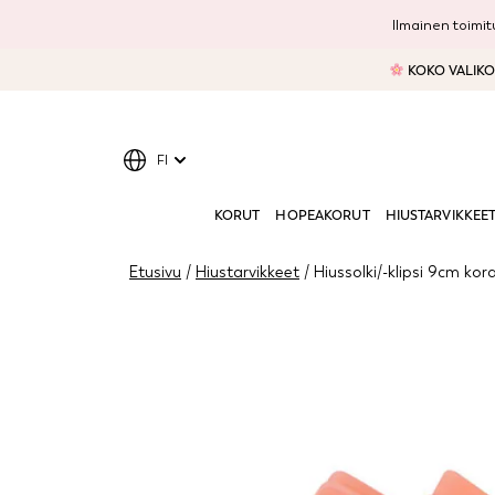
Ilmainen toimitu
KOKO VALIKOI
FI
KORUT
HOPEAKORUT
HIUSTARVIKKEE
Etusivu
/
Hiustarvikkeet
/ Hiussolki/-klipsi 9cm kor