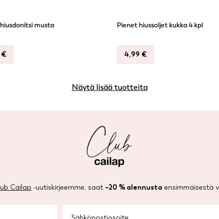
hiusdonitsi musta
Pienet hiussoljet kukka 4 kpl
9
€
4,99
€
Näytä lisää tuotteita
lub Cailap
-uutiskirjeemme, saat
–20 % alennusta
ensimmäisestä ve