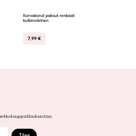
Korvakorut paksut renkaat
kullanvärinen
7,99
€
rkkokauppatilauksestasi.