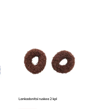
Lankadonitsi ruskea 2 kpl