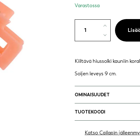
Varastossa
Hiussolki/-
klipsi
Lisä
9cm
korallinpunainen
määrä
Kiiltävä hiussolki kauniin kor
Soljen leveys 9 cm.
OMINAISUUDET
TUOTEKOODI
Katso Cailapin jälleenmy