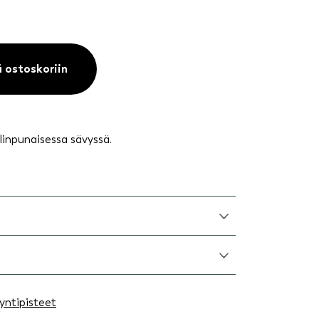
ä ostoskoriin
allinpunaisessa sävyssä.
yntipisteet