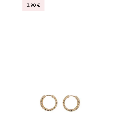
3,90
€