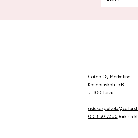
Cailap Oy Marketing
Kauppiaskatu 5 B
20100 Turku
asiakaspalvelu@cailap.f
010 850 7300
(arkisin k