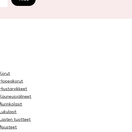
Korut
Hopeakorut
Hiustarvikkeet
Kauneusvälineet
Aurinkolasit
Lukulasit
Lasten tuotteet
Asusteet