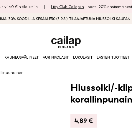
s yli 40 €:n tilauksiin.
Liity Club Cailapiin
– saat –20% ensimmäisestä
MA -30% KOODILLA KESÄALE30 (5-9.8.). TILAAJAETUNA HIUSSOLKI KAUPAN
T
KAUNEUSVÄLINEET
AURINKOLASIT
LUKULASIT
LASTEN TUOTTEET
allinpunainen
Hiussolki/-kli
korallinpunai
4,89
€