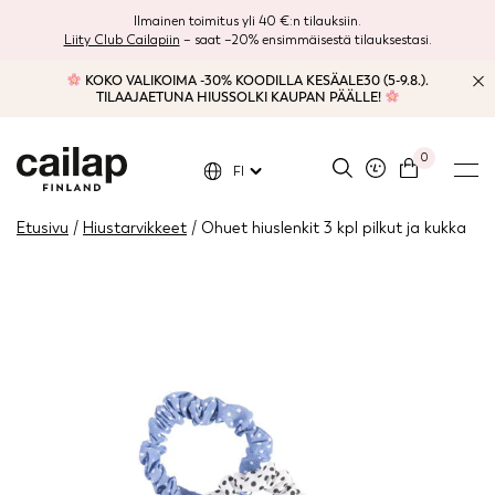
Ilmainen toimitus yli 40 €:n tilauksiin.
Liity Club Cailapiin
– saat –20% ensimmäisestä tilauksestasi.
KOKO VALIKOIMA -30% KOODILLA KESÄALE30 (5-9.8.).
TILAAJAETUNA HIUSSOLKI KAUPAN PÄÄLLE!
0
FI
Etusivu
/
Hiustarvikkeet
/ Ohuet hiuslenkit 3 kpl pilkut ja kukka