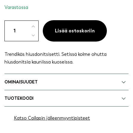
Varastossa
Ohuet
hiuslenkit
Lisää ostoskoriin
3
kpl
pilkut
Trendikäs hiusdonitsisetti. Setissä kolme ohutta
ja
hiusdonitsia kauniissa kuoseissa.
kukka
määrä
OMINAISUUDET
TUOTEKOODI
Katso Cailapin jälleenmyyntipisteet