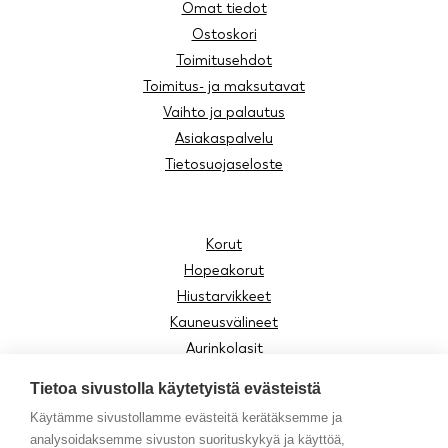
Omat tiedot
Ostoskori
Toimitusehdot
Toimitus- ja maksutavat
Vaihto ja palautus
Asiakaspalvelu
Tietosuojaseloste
Korut
Hopeakorut
Hiustarvikkeet
Kauneusvälineet
Aurinkolasit
Lukulasit
Tietoa sivustolla käytetyistä evästeistä
Lasten tuotteet
Käytämme sivustollamme evästeitä kerätäksemme ja
Asusteet
analysoidaksemme sivuston suorituskykyä ja käyttöä,