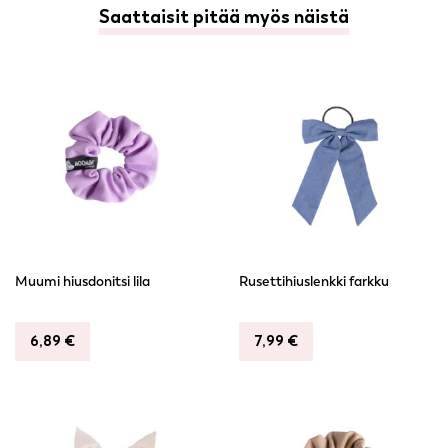
Saattaisit pitää myös näistä
Muumi hiusdonitsi lila
Rusettihiuslenkki farkku
6,89
€
7,99
€