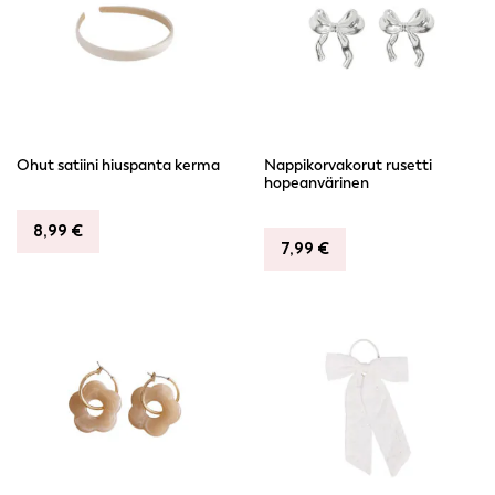
Ohut satiini hiuspanta kerma
Nappikorvakorut rusetti
hopeanvärinen
8,99
€
7,99
€