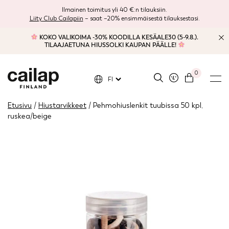
Ilmainen toimitus yli 40 €:n tilauksiin.
Liity Club Cailapiin
– saat –20% ensimmäisestä tilauksestasi.
KOKO VALIKOIMA -30% KOODILLA KESÄALE30 (5-9.8.).
TILAAJAETUNA HIUSSOLKI KAUPAN PÄÄLLE!
0
FI
Etusivu
/
Hiustarvikkeet
/ Pehmohiuslenkit tuubissa 50 kpl,
ruskea/beige