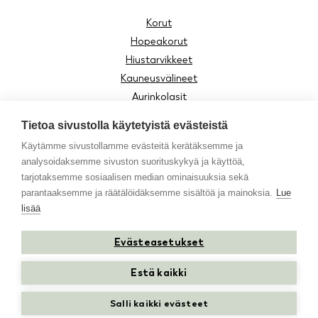
Korut
Hopeakorut
Hiustarvikkeet
Kauneusvälineet
Aurinkolasit
Lukulasit
Tietoa sivustolla käytetyistä evästeistä
Lasten tuotteet
Käytämme sivustollamme evästeitä kerätäksemme ja
Asusteet
analysoidaksemme sivuston suorituskykyä ja käyttöä,
Moomin by Cailap
tarjotaksemme sosiaalisen median ominaisuuksia sekä
Vinkit
parantaaksemme ja räätälöidäksemme sisältöä ja mainoksia.
Lue
lisää
Evästeasetukset
Instagram
Facebook
Youtube
TikTok
Estä kaikki
Salli kaikki evästeet
Kiitos kun tuet suomalaista perheyritystä!