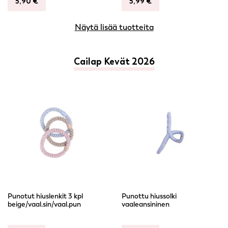
5,90
€
5,99
€
Näytä lisää tuotteita
Cailap Kevät 2026
Punotut hiuslenkit 3 kpl
Punottu hiussolki
beige/vaal.sin/vaal.pun
vaaleansininen