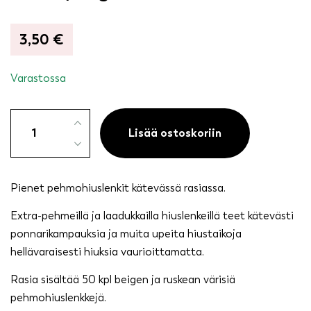
3,50
€
Varastossa
Pehmohiuslenkit
tuubissa
Lisää ostoskoriin
50
kpl,
ruskea/beige
Pienet pehmohiuslenkit kätevässä rasiassa.
määrä
Extra-pehmeillä ja laadukkailla hiuslenkeillä teet kätevästi
ponnarikampauksia ja muita upeita hiustaikoja
hellävaraisesti hiuksia vaurioittamatta.
Rasia sisältää 50 kpl beigen ja ruskean värisiä
pehmohiuslenkkejä.