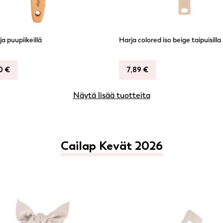
a puupiikeillä
Harja colored iso beige taipuisilla p
90
€
7,89
€
Näytä lisää tuotteita
Cailap Kevät 2026