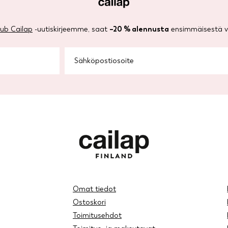
lub Cailap
-uutiskirjeemme, saat
–20 % alennusta
ensimmäisestä ve
Omat tiedot
Ostoskori
Toimitusehdot