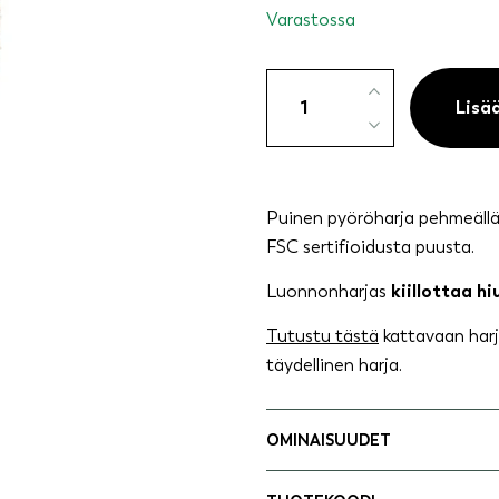
Varastossa
Pyöröharja
puinen
Lisä
luonnonharjaksilla
määrä
Puinen pyöröharja pehmeällä 
FSC sertifioidusta puusta.
Luonnonharjas
kiillottaa h
Tutustu tästä
kattavaan harj
täydellinen harja.
OMINAISUUDET