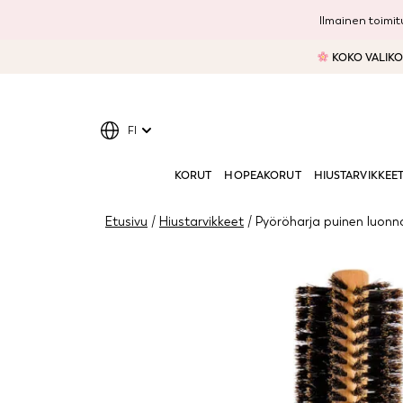
Ilmainen toimitu
KOKO VALIKOI
FI
KORUT
HOPEAKORUT
HIUSTARVIKKEE
Etusivu
/
Hiustarvikkeet
/ Pyöröharja puinen luonno