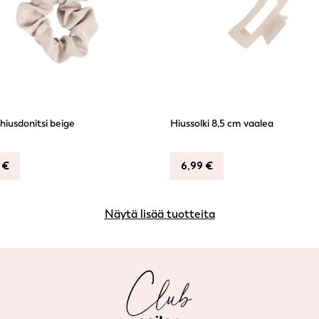
hiusdonitsi beige
Hiussolki 8,5 cm vaalea
9
€
6,99
€
Näytä lisää tuotteita