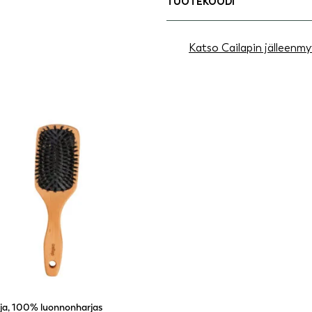
TUOTEKOODI
Katso Cailapin jälleenmy
ja, 100% luonnonharjas