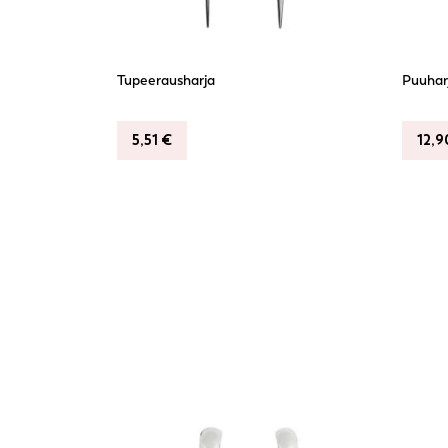
Tupeerausharja
Puuharj
5,51
€
12,