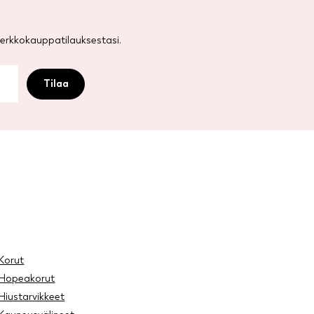
rkkokauppatilauksestasi.
Korut
Hopeakorut
Hiustarvikkeet