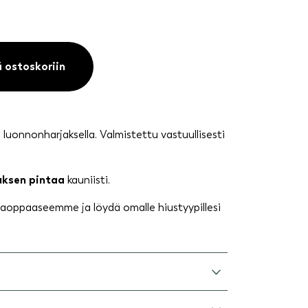
ä ostoskoriin
luonnonharjaksella. Valmistettu vastuullisesti
iuksen pintaa
kauniisti.
aoppaaseemme ja löydä omalle hiustyypillesi