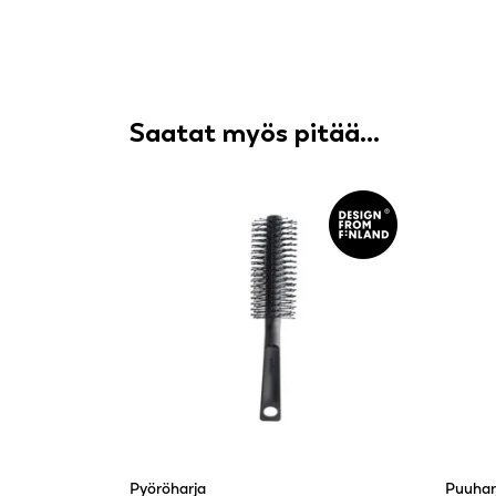
Saatat myös pitää...
Pyöröharja
Puuhar