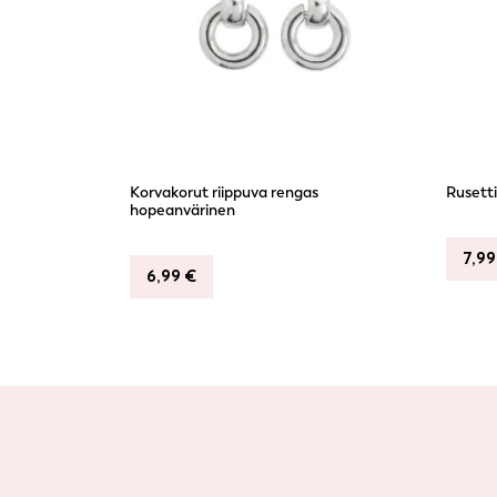
Korvakorut riippuva rengas
Rusetti
hopeanvärinen
7,9
6,99
€