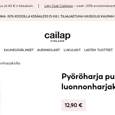
s yli 40 €:n tilauksiin.
Liity Club Cailapiin
– saat –20% ensimmäisestä
MA -30% KOODILLA KESÄALE30 (5-9.8.). TILAAJAETUNA HIUSSOLKI KAUPAN
T
KAUNEUSVÄLINEET
AURINKOLASIT
LUKULASIT
LASTEN TUOTTEET
nharjaksilla
Pyöröharja pu
luonnonharjak
12,90
€