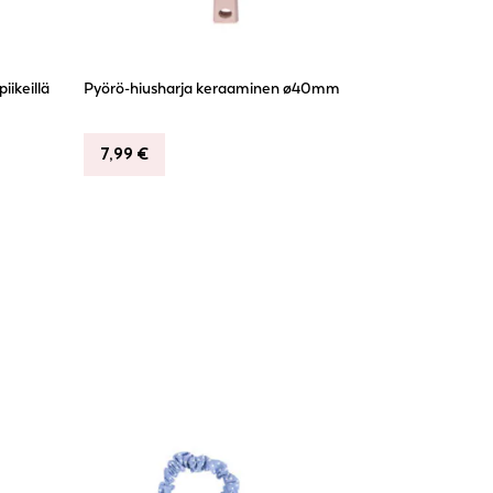
iikeillä
Pyörö-hiusharja keraaminen ø40mm
7,99
€